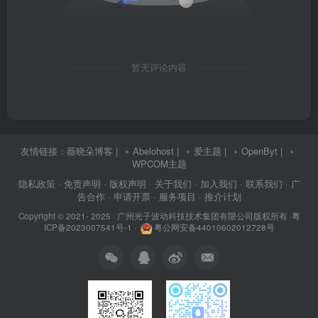
暂无评论内容
友情链接：
薇晓朵博客
|
Abelohost
|
爱主题
|
OpenByt
|
WPCOM主题
隐私政策
· 免责声明
· 版权声明
· 关于我们
· 加入我们
· 联系我们
· 广
告合作
· 申请开票
· 服务项目
· 推介计划
Copyright © 2021- 2025 ·
广州光子波动科技技术集团有限公司版权所有
·
粤
ICP备2023007541号-1
·
粤公网安备44010602012728号