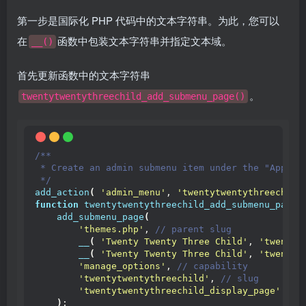
第一步是国际化 PHP 代码中的文本字符串。为此，您可以
在
函数中包装文本字符串并指定文本域。
__()
首先更新函数中的文本字符串
。
twentytwentythreechild_add_submenu_page()
/**
 * Create an admin submenu item under the "Appear
 */
add_action
(
'admin_menu'
, 
'twentytwentythreechild
function
twentytwentythreechild_add_submenu_page
(
add_submenu_page
(
'themes.php'
,
 // parent slug
__
(
'Twenty Twenty Three Child'
, 
'twentyt
__
(
'Twenty Twenty Three Child'
, 
'twentyt
'manage_options'
,
 // capability
'twentytwentythreechild'
,
 // slug
'twentytwentythreechild_display_page'
 // 
)
;