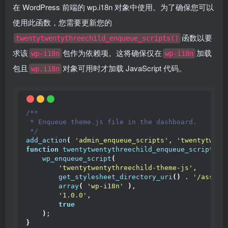
在 WordPress 前端的 wp.i18n 对象中使用。为了确保您可以
使用此函数，您需要更新您的
函数以要
twentytwentythreechild_enqueue_scripts()
求该
包作为依赖项。这将确保仅在
加载
wp-i18n
wp-i18n
包且
对象可用时才加载 JavaScript 代码。
wp.i18n
/**
 * Enqueue theme.js file in the dashboard.
 */
add_action
(
'admin_enqueue_scripts'
, 
'twentytwent
function
twentytwentythreechild_enqueue_scripts
()
wp_enqueue_script
(
'twentytwentythreechild-theme-js'
,
get_stylesheet_directory_uri
()
 . 
'/assets
array
(
'wp-i18n'
)
,
'1.0.0'
,
true
)
;
}