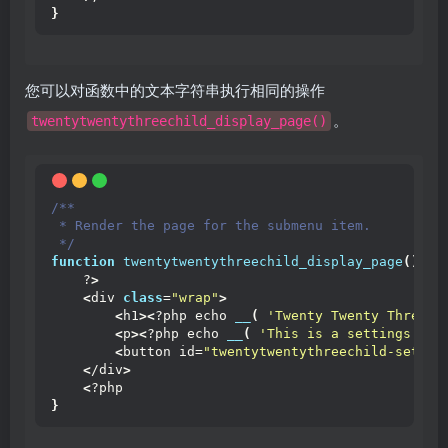
}
您可以对函数中的文本字符串执行相同的操作
。
twentytwentythreechild_display_page()
/**
 * Render the page for the submenu item.
 */
function
twentytwentythreechild_display_page
()
{
    ?
>
<
div 
class
=
"wrap"
>
<
h1
><
?php echo 
__
(
'Twenty Twenty Three C
<
p
><
?php echo 
__
(
'This is a settings pag
<
button id=
"twentytwentythreechild-settin
<
/div
>
<
?php
}