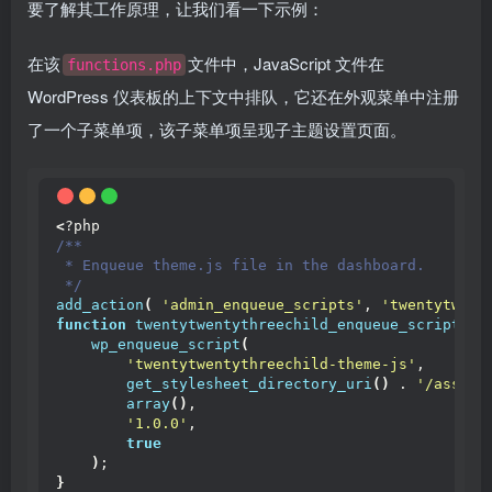
要了解其工作原理，让我们看一下示例：
在该
文件中，JavaScript 文件在
functions.php
WordPress 仪表板的上下文中排队，它还在外观菜单中注册
了一个子菜单项，该子菜单项呈现子主题设置页面。
<
?php
/**
 * Enqueue theme.js file in the dashboard.
 */
add_action
(
'admin_enqueue_scripts'
, 
'twentytwent
function
twentytwentythreechild_enqueue_scripts
()
wp_enqueue_script
(
'twentytwentythreechild-theme-js'
,
get_stylesheet_directory_uri
()
 . 
'/assets
array
()
,
'1.0.0'
,
true
)
;
}