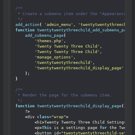
/**
 * Create a submenu item under the "Appearance" m
 */
add_action
(
'admin_menu'
, 
'twentytwentythreechild
function
twentytwentythreechild_add_submenu_page
(
add_submenu_page
(
'themes.php'
, 
'Twenty Twenty Three Child'
, 
'Twenty Twenty Three Child'
,
'manage_options'
, 
'twentytwentythreechild'
, 
'twentytwentythreechild_display_page'
)
;
}
/**
 * Render the page for the submenu item.
 */
function
twentytwentythreechild_display_page
()
{
    ?
>
<
div 
class
=
"wrap"
>
<
h1
>
Twenty Twenty Three Child Settings
<
/h
<
p
>
This
 is a settings page 
for
 the Twenty
<
button id=
"twentytwentythreechild-settin