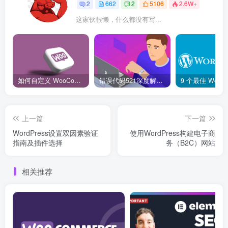
2
662
2
5106
2.6W+
这家伙很懒，什么都没有写...
如何自定义 WooCommerce 购物车页面：详细指南
错误代码521深度解析：什么是“Web服务器宕机”？它和502、504有何不同？
上一篇
下一篇
WordPress设置双因素验证
使用WordPress构建电子商
指南及插件选择
务（B2C）网站
相关推荐