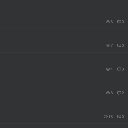
6
0
7
0
4
0
8
2
18
0