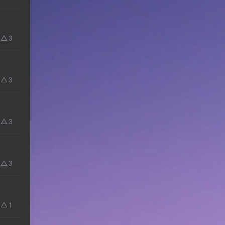
3
3
3
3
1