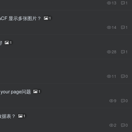
13
1
用 ACF 显示多张图片？
1
14
1
好
1
28
1
11
0
 in your page问题
1
9
0
的数据表？
1
2
0