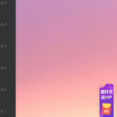
3
4
4
3
0
1