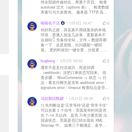
停全部插件做对比，再逐个开启。 检查
autoload 过大（options 表）。 检查数据
库索引与大表查询。 服务器 TTFB 高就
先处理主机/数据库性能。
嘻嘻在干活
3月3日 16:47
0
你好风之旅，其实真不用搞复杂的本地
环境，普通人按这几步来，更新基本不
会崩站👇 先备份全站，文件 + 数据库都
备一下，这是底线，出问题能一键回
退。 更的时候别一键全更，分批更，先
更不重要的插件，再更核心的。 更新完
立刻清缓存，去前台检查首页、文章
bugbang
3月2日 09:55
2
页、按钮、表单这些关键位置。 最好再
通常不是支付没成功，而是回调
装个支持版本回滚的插件，万一崩了，
（webhook）没把订单状态写回来。 排
一秒切回旧版。 总结来说：先备份、分
查步骤： WooCommerce → 状态 → 日
批更、更完查、留退路，稳得很✅😎希望
志：看支付网关是否有 webhook error /
能帮到你
signature error / timeout 检查站点是否被
WAF 拦截（Cloudflare、宝塔防火墙、安
全插件） 检查是否启用了“缓存结账页/接
乌拉那拉甄嬛
1月31日 09:36
0
口路径”（结账页和回调接口不应缓存）
1) 先判断这是“正常等待”还是“异常卡住”
看服务器错误日志是否有 500/致命错误
可以先看 3 个信号：页面发布时间是否
导致回调执行中断 解决方案： 放行 wp-
在 7–14 天以内、是否 只有少量页面 出
json、wc-api、支付网关回调 URL（按网
现该状态、页面是否已经出现在 XML
关文档配置） 关闭结账页的缓存与 JS
Sitemap 中。 如果三个都满足，多半属
合并压缩测试一次 若使用 Cloudflare：
于正常爬取与评估阶段，不需要立刻动