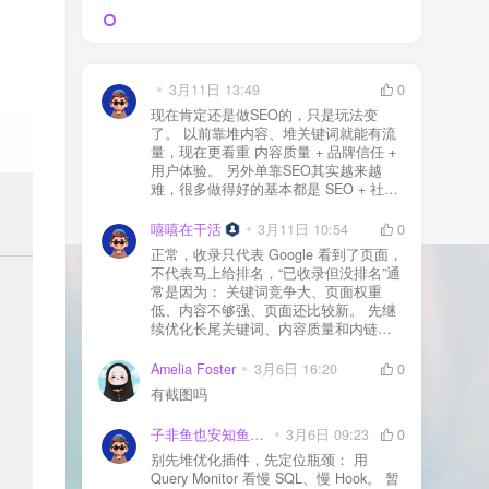
3月11日 13:49
0
现在肯定还是做SEO的，只是玩法变
了。 以前靠堆内容、堆关键词就能有流
量，现在更看重 内容质量 + 品牌信任 +
用户体验。 另外单靠SEO其实越来越
难，很多做得好的基本都是 SEO + 社媒
+ 内容营销 + 私域转化 一起做。 SEO本
质还是一个长期获客渠道，但不能再当
嘻嘻在干活
3月11日 10:54
0
成唯一渠道了。
正常，收录只代表 Google 看到了页面，
不代表马上给排名，“已收录但没排名”通
常是因为： 关键词竞争大、页面权重
低、内容不够强、页面还比较新。 先继
续优化长尾关键词、内容质量和内链，
通常需要一点时间，排名会慢慢出来
Amelia Foster
3月6日 16:20
0
有截图吗
子非鱼也安知鱼之乐
3月6日 09:23
0
别先堆优化插件，先定位瓶颈： 用
Query Monitor 看慢 SQL、慢 Hook。 暂