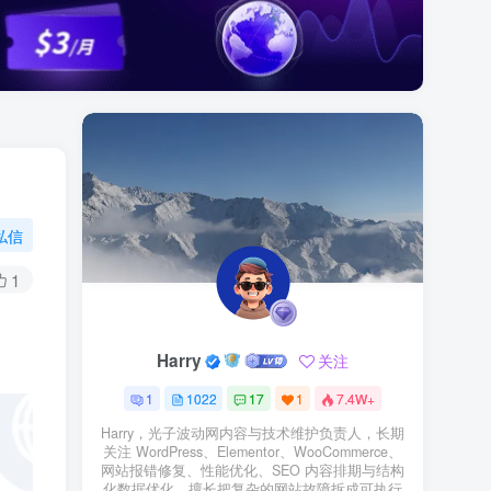
私信
1
Harry
关注
1
1022
17
1
7.4W+
Harry，光子波动网内容与技术维护负责人，长期
关注 WordPress、Elementor、WooCommerce、
网站报错修复、性能优化、SEO 内容排期与结构
化数据优化。擅长把复杂的网站故障拆成可执行