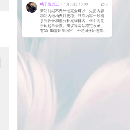
为回调 URL 设置 不挑战、不拦截 的规
手。 2) 什么情况下“等”是没用的？ 以下
帖子搬运工
1月30日 10:00
0
则
情况基本不会靠时间自动解决：页面几
新站前期不做外链完全可以，先把内容
乎没有内链（孤立页）、内容与站内已
和站内结构做好更稳。只靠内容一般能
有页面高度相似、canonical 指向了别的
拿到收录和部分长尾词排名，但中高竞
URL、同一主题短时间发布太多相似文
争词起量会慢。建议等网站稳定收录、
章。 这种情况下，Google 已经抓取，但
有30–50篇质量内容、关键词开始进前
判断“当前不值得进入索引”。 3) 最有效
20/30后，再少量做外链，优先品牌词/裸
的人工干预方式（不折腾） 优先做这 3
链/引用型，别一上来追数量。👍
件事：加内链、从相关旧文章或栏目页
链接到该页面、增强首屏信息密度 前 2–
3 段直接回答用户问题，避免铺垫太多，
确认 canonical 为自指，避免被判定为重
复页，做完再去 GSC 请求重新编入索引
即可。 4) 什么“干预动作”反而容易适得
其反？ 不太推荐：频繁删除重发、连续
多次点“请求编入索引”、为了收录强行堆
关键词、随意改 URL 或标题 这些操作会
让 Google 重新评估页面稳定性，反而拖
慢收录。 5) 一个实用判断标准 如果一篇
文章：已被抓取、没有 noindex / robots
问题、有至少 1–2 条相关内链、内容明
显解决了一个独立问题，那它 是否被收
录，只是时间问题，不是插件问题。