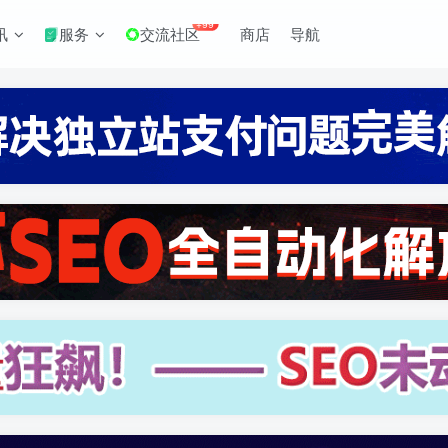
+99
讯
服务
交流社区
商店
导航