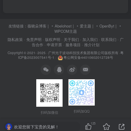
友情链接：
薇晓朵博客
|
Abelohost
|
爱主题
|
OpenByt
|
WPCOM主题
隐私政策
· 免责声明
· 版权声明
· 关于我们
· 加入我们
· 联系我们
· 广
告合作
· 申请开票
· 服务项目
· 推介计划
Copyright © 2021- 2025 ·
广州光子波动科技技术集团有限公司版权所有
·
粤
ICP备2023007541号-1
·
粤公网安备44010602012728号
扫码加QQ
扫码加微信
125
欢迎您留下宝贵的见解！