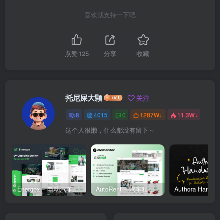
喜欢就支持一下吧
点赞
125
分享
收藏
托尼屎大颗
关注
8
4015
0
1287W+
11.3W+
这个人很懒，什么都没有留下～
Energox – 电动汽车充电站 Elementor 模板套件
AutoRent – 汽车租赁服务 Elementor 模板套件