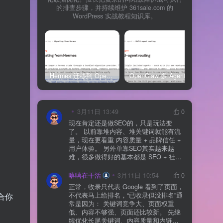
的排查步骤，并持续维护 361sale.com 的
WordPress 实战教程知识库。
Hermes 迁移到 OpenClaw 上线清单：频道、定时任务、权限和回滚一次检查
OpenClaw 多 Agent 内容排期实战：WordPress 每日 7 篇如何查缺口、补空位和防漏发
3月11日 13:49
0
现在肯定还是做SEO的，只是玩法变
了。 以前靠堆内容、堆关键词就能有流
量，现在更看重 内容质量 + 品牌信任 +
用户体验。 另外单靠SEO其实越来越
难，很多做得好的基本都是 SEO + 社媒
+ 内容营销 + 私域转化 一起做。 SEO本
质还是一个长期获客渠道，但不能再当
嘻嘻在干活
3月11日 10:54
0
成唯一渠道了。
正常，收录只代表 Google 看到了页面，
合你
不代表马上给排名，“已收录但没排名”通
常是因为： 关键词竞争大、页面权重
低、内容不够强、页面还比较新。 先继
续优化长尾关键词、内容质量和内链，