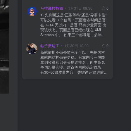
WAF 拦截（Cloudflare、宝塔防火墙、安
全插件） 检查是否启用了“缓存结账页/接
乌拉那拉甄嬛
1月31日 09:36
0
口路径”（结账页和回调接口不应缓存）
1) 先判断这是“正常等待”还是“异常卡住”
看服务器错误日志是否有 500/致命错误
可以先看 3 个信号：页面发布时间是否
导致回调执行中断 解决方案： 放行 wp-
在 7–14 天以内、是否 只有少量页面 出
json、wc-api、支付网关回调 URL（按网
现该状态、页面是否已经出现在 XML
关文档配置） 关闭结账页的缓存与 JS
Sitemap 中。 如果三个都满足，多半属
合并压缩测试一次 若使用 Cloudflare：
于正常爬取与评估阶段，不需要立刻动
为回调 URL 设置 不挑战、不拦截 的规
手。 2) 什么情况下“等”是没用的？ 以下
帖子搬运工
1月30日 10:00
0
则
情况基本不会靠时间自动解决：页面几
新站前期不做外链完全可以，先把内容
乎没有内链（孤立页）、内容与站内已
和站内结构做好更稳。只靠内容一般能
有页面高度相似、canonical 指向了别的
拿到收录和部分长尾词排名，但中高竞
URL、同一主题短时间发布太多相似文
争词起量会慢。建议等网站稳定收录、
章。 这种情况下，Google 已经抓取，但
有30–50篇质量内容、关键词开始进前
判断“当前不值得进入索引”。 3) 最有效
20/30后，再少量做外链，优先品牌词/裸
的人工干预方式（不折腾） 优先做这 3
链/引用型，别一上来追数量。👍
件事：加内链、从相关旧文章或栏目页
链接到该页面、增强首屏信息密度 前 2–
3 段直接回答用户问题，避免铺垫太多，
确认 canonical 为自指，避免被判定为重
复页，做完再去 GSC 请求重新编入索引
即可。 4) 什么“干预动作”反而容易适得
其反？ 不太推荐：频繁删除重发、连续
多次点“请求编入索引”、为了收录强行堆
关键词、随意改 URL 或标题 这些操作会
让 Google 重新评估页面稳定性，反而拖