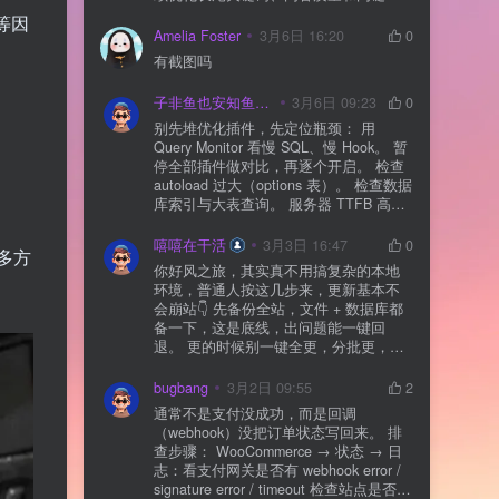
通常需要一点时间，排名会慢慢出来
等因
Amelia Foster
3月6日 16:20
0
有截图吗
子非鱼也安知鱼之乐
3月6日 09:23
0
别先堆优化插件，先定位瓶颈： 用
Query Monitor 看慢 SQL、慢 Hook。 暂
停全部插件做对比，再逐个开启。 检查
autoload 过大（options 表）。 检查数据
库索引与大表查询。 服务器 TTFB 高就
先处理主机/数据库性能。
嘻嘻在干活
3月3日 16:47
0
多方
你好风之旅，其实真不用搞复杂的本地
环境，普通人按这几步来，更新基本不
会崩站👇 先备份全站，文件 + 数据库都
备一下，这是底线，出问题能一键回
退。 更的时候别一键全更，分批更，先
更不重要的插件，再更核心的。 更新完
立刻清缓存，去前台检查首页、文章
bugbang
3月2日 09:55
2
页、按钮、表单这些关键位置。 最好再
通常不是支付没成功，而是回调
装个支持版本回滚的插件，万一崩了，
（webhook）没把订单状态写回来。 排
一秒切回旧版。 总结来说：先备份、分
查步骤： WooCommerce → 状态 → 日
批更、更完查、留退路，稳得很✅😎希望
志：看支付网关是否有 webhook error /
能帮到你
signature error / timeout 检查站点是否被