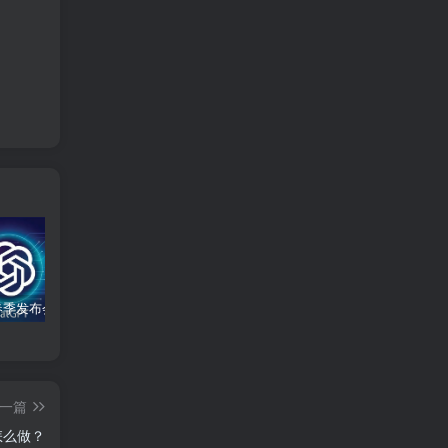
慢收录。 5) 一个实用判断标准 如果一篇
文章：已被抓取、没有 noindex / robots
问题、有至少 1–2 条相关内链、内容明
显解决了一个独立问题，那它 是否被收
录，只是时间问题，不是插件问题。
OpenAI 春季发布会：全新 GPT-4o 多模态模型发布，实时互动及免费用户升级全面开启
WordPress 登录后一直跳回登录页？先别急着重装，按这个顺序排查更快
Elementor编辑器常见错误及解决方案
一篇
怎么做？