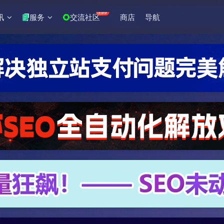
+99
讯
服务
交流社区
商店
导航