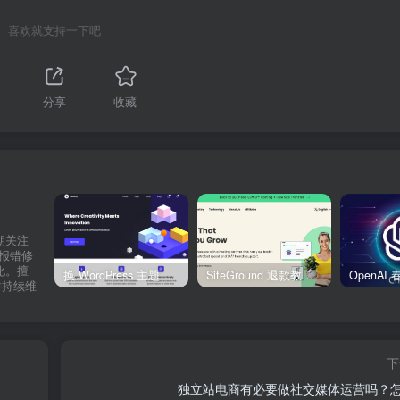
喜欢就支持一下吧
分享
收藏
期关注
网站报错修
化。擅
换 WordPress 主题前先看这份清单：Kadence、Blocksy Pro 与 WoodMart 的实操配置教程
SiteGround 退款教程：如何获取30天无理由退款服务
并持续维
。
下
独立站电商有必要做社交媒体运营吗？