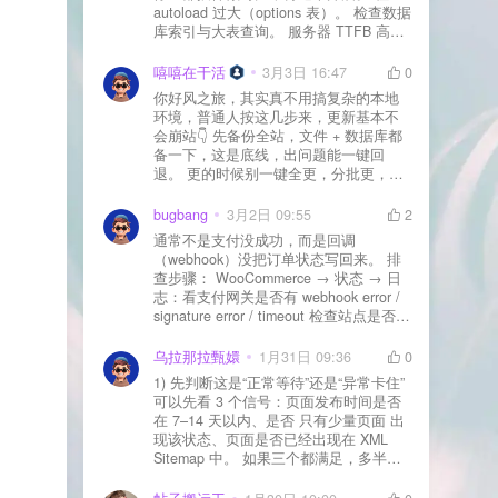
autoload 过大（options 表）。 检查数据
库索引与大表查询。 服务器 TTFB 高就
先处理主机/数据库性能。
嘻嘻在干活
3月3日 16:47
0
你好风之旅，其实真不用搞复杂的本地
环境，普通人按这几步来，更新基本不
会崩站👇 先备份全站，文件 + 数据库都
备一下，这是底线，出问题能一键回
退。 更的时候别一键全更，分批更，先
更不重要的插件，再更核心的。 更新完
立刻清缓存，去前台检查首页、文章
bugbang
3月2日 09:55
2
页、按钮、表单这些关键位置。 最好再
通常不是支付没成功，而是回调
装个支持版本回滚的插件，万一崩了，
（webhook）没把订单状态写回来。 排
一秒切回旧版。 总结来说：先备份、分
查步骤： WooCommerce → 状态 → 日
批更、更完查、留退路，稳得很✅😎希望
志：看支付网关是否有 webhook error /
能帮到你
signature error / timeout 检查站点是否被
WAF 拦截（Cloudflare、宝塔防火墙、安
全插件） 检查是否启用了“缓存结账页/接
乌拉那拉甄嬛
1月31日 09:36
0
口路径”（结账页和回调接口不应缓存）
1) 先判断这是“正常等待”还是“异常卡住”
看服务器错误日志是否有 500/致命错误
可以先看 3 个信号：页面发布时间是否
导致回调执行中断 解决方案： 放行 wp-
在 7–14 天以内、是否 只有少量页面 出
json、wc-api、支付网关回调 URL（按网
现该状态、页面是否已经出现在 XML
关文档配置） 关闭结账页的缓存与 JS
Sitemap 中。 如果三个都满足，多半属
合并压缩测试一次 若使用 Cloudflare：
于正常爬取与评估阶段，不需要立刻动
为回调 URL 设置 不挑战、不拦截 的规
手。 2) 什么情况下“等”是没用的？ 以下