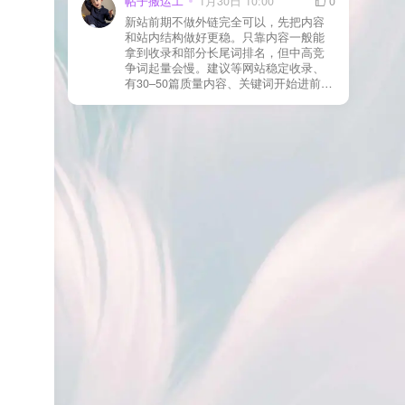
帖子搬运工
1月30日 10:00
0
则
情况基本不会靠时间自动解决：页面几
新站前期不做外链完全可以，先把内容
乎没有内链（孤立页）、内容与站内已
和站内结构做好更稳。只靠内容一般能
有页面高度相似、canonical 指向了别的
拿到收录和部分长尾词排名，但中高竞
URL、同一主题短时间发布太多相似文
争词起量会慢。建议等网站稳定收录、
章。 这种情况下，Google 已经抓取，但
有30–50篇质量内容、关键词开始进前
判断“当前不值得进入索引”。 3) 最有效
20/30后，再少量做外链，优先品牌词/裸
的人工干预方式（不折腾） 优先做这 3
链/引用型，别一上来追数量。👍
件事：加内链、从相关旧文章或栏目页
链接到该页面、增强首屏信息密度 前 2–
3 段直接回答用户问题，避免铺垫太多，
确认 canonical 为自指，避免被判定为重
复页，做完再去 GSC 请求重新编入索引
即可。 4) 什么“干预动作”反而容易适得
其反？ 不太推荐：频繁删除重发、连续
多次点“请求编入索引”、为了收录强行堆
关键词、随意改 URL 或标题 这些操作会
让 Google 重新评估页面稳定性，反而拖
慢收录。 5) 一个实用判断标准 如果一篇
文章：已被抓取、没有 noindex / robots
问题、有至少 1–2 条相关内链、内容明
显解决了一个独立问题，那它 是否被收
录，只是时间问题，不是插件问题。