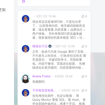
更加
3月11日 13:49
0
现在肯定还是做SEO的，只是玩法变
了。 以前靠堆内容、堆关键词就能有流
量，现在更看重 内容质量 + 品牌信任 +
用户体验。 另外单靠SEO其实越来越
难，很多做得好的基本都是 SEO + 社媒
+ 内容营销 + 私域转化 一起做。 SEO本
质还是一个长期获客渠道，但不能再当
嘻嘻在干活
3月11日 10:54
0
成唯一渠道了。
正常，收录只代表 Google 看到了页面，
不代表马上给排名，“已收录但没排名”通
常是因为： 关键词竞争大、页面权重
低、内容不够强、页面还比较新。 先继
续优化长尾关键词、内容质量和内链，
通常需要一点时间，排名会慢慢出来
Amelia Foster
3月6日 16:20
0
有截图吗
子非鱼也安知鱼之乐
3月6日 09:23
0
别先堆优化插件，先定位瓶颈： 用
Query Monitor 看慢 SQL、慢 Hook。 暂
停全部插件做对比，再逐个开启。 检查