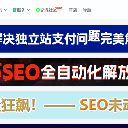
+99
讯
服务
交流社区
商店
导航