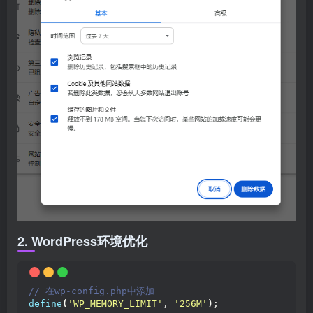
2. WordPress环境优化
// 在wp-config.php中添加
define
(
'WP_MEMORY_LIMIT'
, 
'256M'
)
;