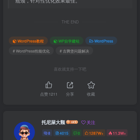
瓶颈，针对性优化效果最佳。
THE END
WordPress教程
WP自学建站
WordPress
# WordPress性能优化
# 古腾堡问题解决
喜欢就支持一下吧
点赞
1211
分享
收藏
托尼屎大颗
关注
8
4015
0
1287W+
11.3W+