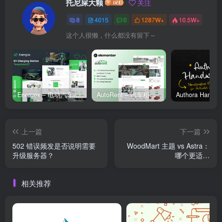
托尼屎大颗
关注
8
4015
0
1287W+
10.5W+
这个人很懒，什么都没有留下～
Energox – 电动汽车充电站 Elementor 模板套件
AutoRent – 汽车租赁服务 Elementor 模板套件
上一篇
下一篇
502 错误频发是否说明需要
WoodMart 主题 vs Astra：
升级服务器？
哪个更适合
WooCommerce？
相关推荐