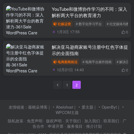
YouTube和微博协作学习的不同：深入
解析两大平台的教育潜力
社媒运营
# 数字化学习平台
# 社交媒体与教育
1月3日 17:55
0
解决亚马逊商家账号注册中红色字体提
示的全面指南
电商新闻前沿
# 电商平台操作指南
# 解决注册
12月21日 14:43
0
1
2
友情链接：
薇晓朵博客
|
Abelohost
|
爱主题
|
OpenByt
|
WPCOM主题
隐私政策
· 免责声明
· 版权声明
· 关于我们
· 加入我们
· 联系我们
· 广
告合作
· 申请开票
· 服务项目
· 推介计划