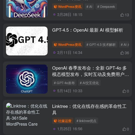
WordPress资讯
# AI
# Deepseek
3月28日 18:15
13
GPT-4.5：OpenAI 最新 AI 模型解析
WordPress资讯
# GPT-4.5 技术解析
# AI 
3月11日 14:34
36
OpenAI 春季发布会：全新 GPT-4o 多
模态模型发布，实时互动及免费用户升
级全面开启
# GPT-4o发布
# AI交互优化
5月14日 10:33
0
Linktree：优化在线存在感的革命性工
具
社媒运营
# linktree优点
1月25日 16:56
0