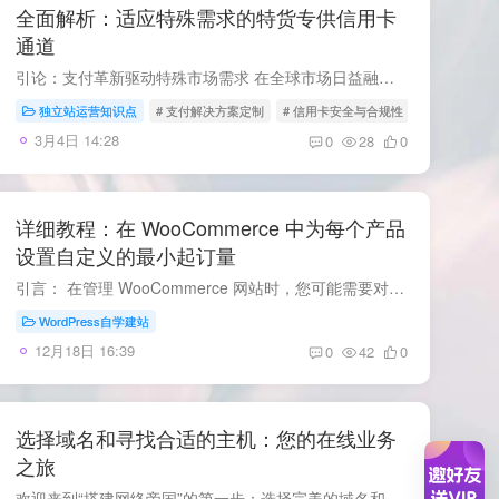
全面解析：适应特殊需求的特货专供信用卡
通道
引论：支付革新驱动特殊市场需求 在全球市场日益融合的今天，信用卡支付不仅成为跨国交易的标准方式，也逐渐塑造了消费者和商户的支付习惯。对于特定行业，如奢侈品、大宗交易等高风险或特殊需...
独立站运营知识点
# 支付解决方案定制
# 信用卡安全与合规性
3月4日 14:28
0
28
0
详细教程：在 WooCommerce 中为每个产品
设置自定义的最小起订量
引言： 在管理 WooCommerce 网站时，您可能需要对不同的产品设置不同的最小起订量。这种需求在批发或大宗交易型的电商网站中尤为常见。虽然可以使用插件来简化这一过程，但如果您希望更直接地控...
WordPress自学建站
12月18日 16:39
0
42
0
选择域名和寻找合适的主机：您的在线业务
之旅
欢迎来到“搭建网络帝国”的第一步：选择完美的域名和找到理想的主机！无论您是在国内开展业务，还是打算在国际舞台上崭露头角，选择合适的域名和主机服务商是成功的关键。让我们一起深入探索这...