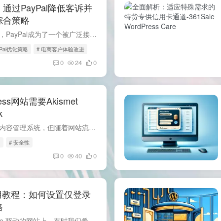
过PayPal降低客诉并
综合策略
在当前的电子商务环境中，PayPal成为了一个被广泛接受的全球支付解决方案，特别是对于独立电商平台。对于这些商家来说，引入PayPal作为支付方式能够提供一个快速、便利及安全的交易体验，从而有...
yPal优化策略
# 电商客户体验改进
0
24
0
ss网站需要Akismet
k
WordPress是一个强大的内容管理系统，但随着网站流量的增加，它也容易成为垃圾评论和安全攻击的目标。这就是为什么安装像Akismet Anti-spam和Jetpack这样的插件至关重要的原因。 Akismet Anti-s...
s
# 安全性
0
40
0
e实用教程：如何设置仅登录
格
引言： 在 WooCommerce 驱动的网站上，有时我们希望产品价格仅对登录用户显示，以促进用户注册并提供更丰富的用户体验。本教程将指导您如何在 WooCommerce 中实现这一功能，特别适用于wordprees...