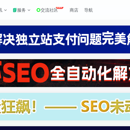
+99
讯
服务
交流社区
商店
导航