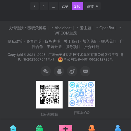
1
…
209
210
跳转
友情链接：
薇晓朵博客
|
Abelohost
|
爱主题
|
OpenByt
|
WPCOM主题
隐私政策
· 免责声明
· 版权声明
· 关于我们
· 加入我们
· 联系我们
· 广
告合作
· 申请开票
· 服务项目
· 推介计划
Copyright © 2021- 2025 ·
广州光子波动科技技术集团有限公司版权所有
·
粤
ICP备2023007541号-1
·
粤公网安备44010602012728号
扫码加QQ
扫码加微信