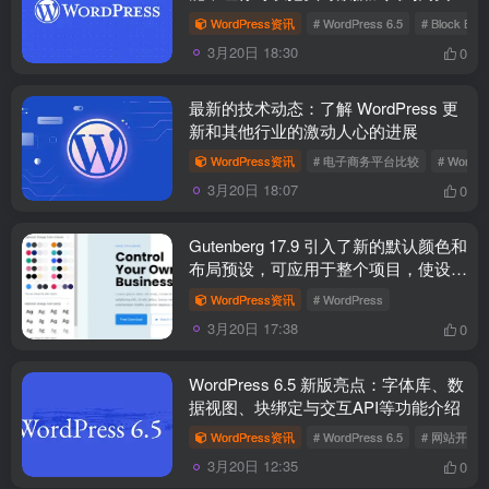
模块中
WordPress资讯
# WordPress 6.5
# Block Bind
3月20日 18:30
0
最新的技术动态：了解 WordPress 更
新和其他行业的激动人心的进展
WordPress资讯
# 电子商务平台比较
# Word
3月20日 18:07
0
Gutenberg 17.9 引入了新的默认颜色和
布局预设，可应用于整个项目，使设计
更具凝聚力。
WordPress资讯
# WordPress
3月20日 17:38
0
WordPress 6.5 新版亮点：字体库、数
据视图、块绑定与交互API等功能介绍
WordPress资讯
# WordPress 6.5
# 网站开发
3月20日 12:35
0