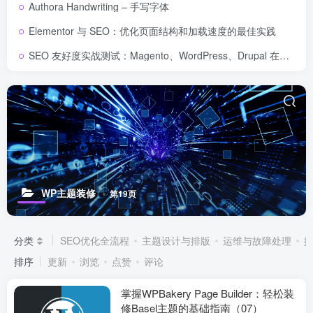
Authora Handwriting – 手写字体
Elementor 与 SEO：优化页面结构和加载速度的最佳实践
SEO 友好度实战测试：Magento、WordPress、Drupal 在核心 SEO 要素上的表现对比
WP主题装修
第19页
分类
SEO优化全流程
主题设计与排版
运维与故障处理
排序
更新
浏览
点赞
评论
掌握WPBakery Page Builder：轻松装
修Basel主题的基础指南（07）