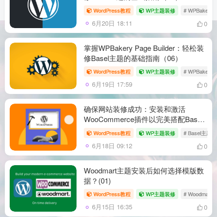
WordPress教程
WP主题装修
# WPBakery P
6月20日 18:11
0
掌握WPBakery Page Builder：轻松装
修Basel主题的基础指南（06）
WordPress教程
WP主题装修
# WPBakery 
6月19日 17:59
0
确保网站装修成功：安装和激活
WooCommerce插件以完美搭配Basel
主题（05）
WordPress教程
WP主题装修
# Basel主题
6月18日 09:12
0
Woodmart主题安装后如何选择模版数
据？(01)
WordPress教程
WP主题装修
# Woodmart
6月15日 16:35
0