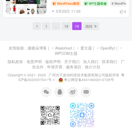
（01）
WordPress教程
WP主题装修
# WordPres
5月23日 11:03
0
1
…
18
19
跳转
友情链接：
薇晓朵博客
|
Abelohost
|
爱主题
|
OpenByt
|
WPCOM主题
隐私政策
· 免责声明
· 版权声明
· 关于我们
· 加入我们
· 联系我们
· 广
告合作
· 申请开票
· 服务项目
· 推介计划
Copyright © 2021- 2025 ·
广州光子波动科技技术集团有限公司版权所有
·
粤
ICP备2023007541号-1
·
粤公网安备44010602012728号