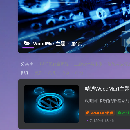
WoodMart主题
第9页
分类
SEO优化全流程
主题设计与排版
运维与故障
排序
更新
浏览
点赞
评论
精通WoodMart
WordPress教程
WP
7月29日 18:46