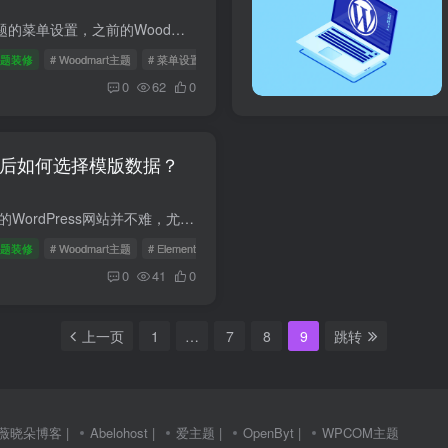
今天我们讲WoodMart主题的菜单设置，之前的WoodMart主题模版数据导入参考 WoodMart主题菜单功能性比较强，DIY（自定义也多），所以建议新手慢慢理解，简单的菜单功能就无需多讲了，不会的参考Ba...
主题装修
# Woodmart主题
# 菜单设置
# WordPress菜单教程
0
62
0
安装后如何选择模版数据？
轻松打造一个专业、美观的WordPress网站并不难，尤其是使用Woodmart主题。这篇文章将带您一步步了解如何安装和配置Woodmart主题，从选择适合的预构建模板到确保编辑器正常工作，帮助您快速上手...
主题装修
# Woodmart主题
# Elementor编辑器加载问题
# 安装Woodmart主题
0
41
0
上一页
1
…
7
8
9
跳转
薇晓朵博客
|
Abelohost
|
爱主题
|
OpenByt
|
WPCOM主题