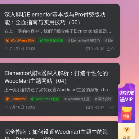
深入解析Elementor基本版与Pro付费版功
能：全面指南与实用技巧（06）
在上一期的内容中，我们详细介绍了Elementor编辑器的基本功能。在继续讲解Pro付费版功能之前，我们需要了解一个重要的通用功能。只要您安装了普通版的Elementor编辑器，就可以使用这些基本功能...
WordPress教程
WP主题装修
# Elementor使用技巧
# Elementor基本版
7月21日 10:08
0
33
0
Elementor编辑器深入解析：打造个性化的
WoodMart主题网站（04）
上一期我们讲述了如何设置Woodmart主题的海报（banner），这期我们讲述Elementor编辑器来装修Woodmart主题，我们将深入探讨如何使用Elementor编辑器来进一步自定义和优化您的WoodMart主题。通过...
Elementor
WordPress教程
# Woodmart主题
# 网站设计
# Element
7月16日 18:09
0
47
0
完全指南：如何设置Woodmart主题中的海
报（Banner）（03）
会员