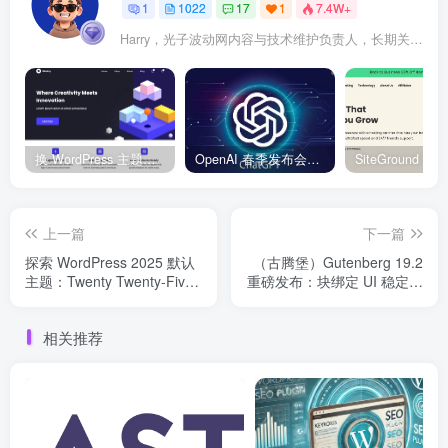
1
1022
17
1
7.4W+
Harry，光子波动网内容与技术维护负责人，长期关注 WordPress、Elementor、WooCommerce、网站报错修复、性能优化、SEO 内容排期与结构化数据优化。擅长把复杂的网站故障拆成可执行的排查步骤，并持续维护 361sale.com 的 WordPress 实战教程知识库。
换 WordPress 主题前先看这份清单：Kadence、Blocksy Pro 与 WoodMart 的实操配置教程
OpenAI 春季发布会：全新 GPT-4o 多模态模型发布，实时互动及免费用户升级全面开启
上一篇
下一篇
探索 WordPress 2025 默认
（古腾堡）Gutenberg 19.2
主题：Twenty Twenty-Five
重磅发布：块绑定 UI 稳定集
的灵感与设计理念
成与全新编辑功能解析
相关推荐