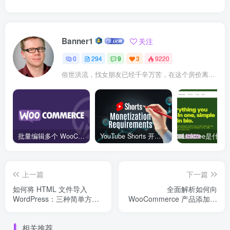
Banner1
关注
0
294
9
3
9220
俗世洪流，找女朋友已经千辛万苦，在这个房价离谱，彩礼攀升的年头，想结婚生子，恐怕比登天还难！
批量编辑多个 WooCommerce 产品变体价格的 2 个方法？
YouTube Shorts 开通收益条件及变现指南（2025 年最新）
上一篇
下一篇
如何将 HTML 文件导入
全面解析如何向
WordPress：三种简单方法
WooCommerce 产品添加自
分步指南
定义字段：方法与最佳实践
相关推荐