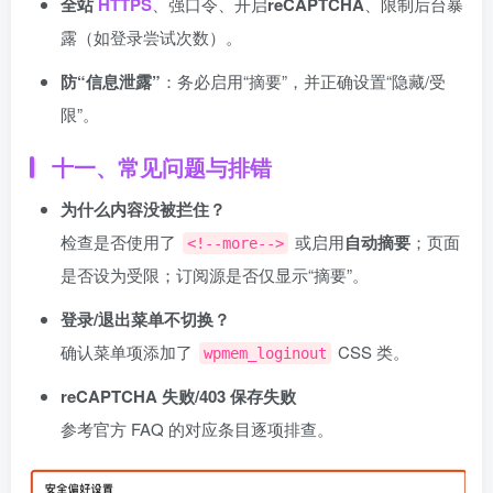
全站
HTTPS
、强口令、开启
reCAPTCHA
、限制后台暴
露（如登录尝试次数）。
防“信息泄露”
：务必启用“摘要”，并正确设置“隐藏/受
限”。
十一、常见问题与排错
为什么内容没被拦住？
检查是否使用了
或启用
自动摘要
；页面
<!--more-->
是否设为受限；订阅源是否仅显示“摘要”。
登录/退出菜单不切换？
确认菜单项添加了
CSS 类。
wpmem_loginout
reCAPTCHA 失败/403 保存失败
参考官方 FAQ 的对应条目逐项排查。