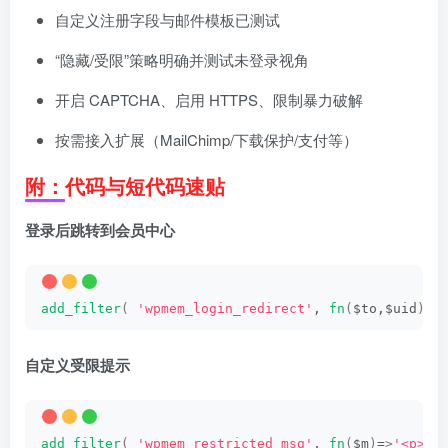
自定义注册字段与邮件模板已测试
“隐藏/受限”策略明确并测试未登录视角
开启 CAPTCHA、启用 HTTPS、限制暴力破解
按需接入扩展（MailChimp/下载保护/支付等）
附：代码与短代码速贴
登录后跳转到会员中心
add_filter
(
'wpmem_login_redirect'
, 
fn
(
$to,$uid
)
=
>
自定义受限提示
add_filter
(
'wpmem_restricted_msg'
, 
fn
(
$m
)
=
>
'<p>