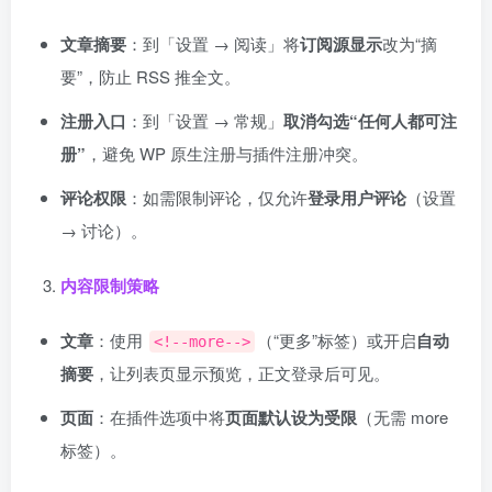
文章摘要
：到「设置 → 阅读」将
订阅源显示
改为“摘
要”，防止 RSS 推全文。
注册入口
：到「设置 → 常规」
取消勾选“任何人都可注
册”
，避免 WP 原生注册与插件注册冲突。
评论权限
：如需限制评论，仅允许
登录用户评论
（设置
→ 讨论）。
内容限制策略
文章
：使用
（“更多”标签）或开启
自动
<!--more-->
摘要
，让列表页显示预览，正文登录后可见。
页面
：在插件选项中将
页面默认设为受限
（无需 more
标签）。