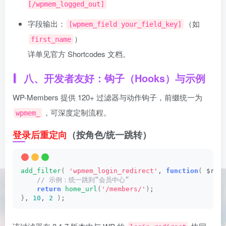
[/wpmem_logged_out]
字段输出：
（如
[wpmem_field your_field_key]
）
first_name
详单见官方 Shortcodes 文档。
八、开发者友好：钩子（Hooks）与示例
WP-Members 提供 120+ 过滤器与动作钩子，前缀统一为
，可深度定制流程。
wpmem_
登录后重定向
（按角色/统一跳转）
add_filter
(
'wpmem_login_redirect'
, 
function
(
 $red
 // 示例：统一跳到“会员中心”
return
home_url
(
'/members/'
)
;
}
, 
10
, 
2
)
;