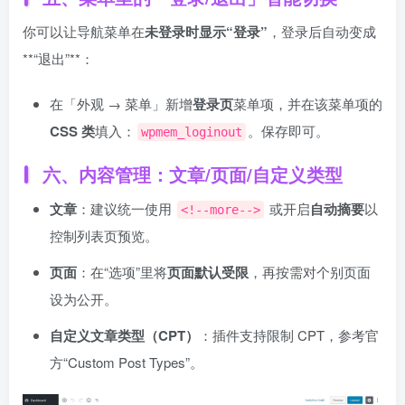
你可以让导航菜单在
未登录时显示“登录”
，登录后自动变成
**“退出”**：
在「外观 → 菜单」新增
登录页
菜单项，并在该菜单项的
CSS 类
填入：
。保存即可。
wpmem_loginout
六、内容管理：文章/页面/自定义类型
文章
：建议统一使用
或开启
自动摘要
以
<!--more-->
控制列表页预览。
页面
：在“选项”里将
页面默认受限
，再按需对个别页面
设为公开。
自定义文章类型（CPT）
：插件支持限制 CPT，参考官
方“Custom Post Types”。