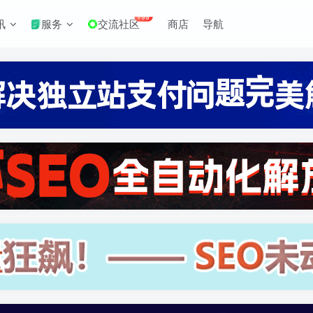
+99
讯
服务
交流社区
商店
导航