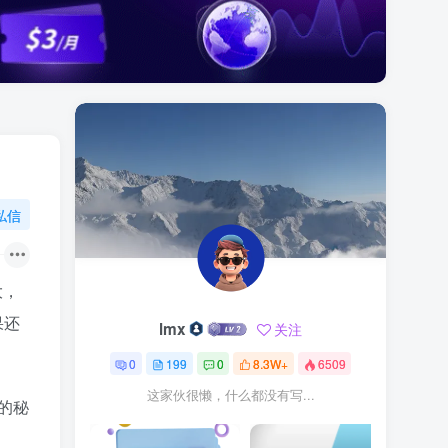
私信
大，
果还
lmx
关注
0
199
0
8.3W+
6509
这家伙很懒，什么都没有写...
的秘