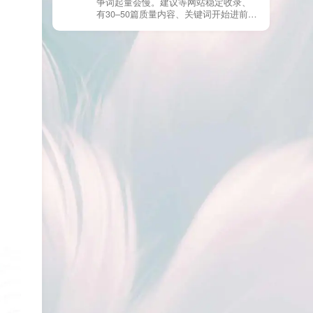
争词起量会慢。建议等网站稳定收录、
章。 这种情况下，Google 已经抓取，但
有30–50篇质量内容、关键词开始进前
判断“当前不值得进入索引”。 3) 最有效
20/30后，再少量做外链，优先品牌词/裸
的人工干预方式（不折腾） 优先做这 3
链/引用型，别一上来追数量。👍
件事：加内链、从相关旧文章或栏目页
链接到该页面、增强首屏信息密度 前 2–
3 段直接回答用户问题，避免铺垫太多，
确认 canonical 为自指，避免被判定为重
复页，做完再去 GSC 请求重新编入索引
即可。 4) 什么“干预动作”反而容易适得
其反？ 不太推荐：频繁删除重发、连续
多次点“请求编入索引”、为了收录强行堆
关键词、随意改 URL 或标题 这些操作会
让 Google 重新评估页面稳定性，反而拖
慢收录。 5) 一个实用判断标准 如果一篇
文章：已被抓取、没有 noindex / robots
问题、有至少 1–2 条相关内链、内容明
显解决了一个独立问题，那它 是否被收
录，只是时间问题，不是插件问题。