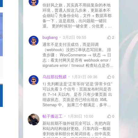
你好风之旅，其实真不用搞复杂的本地
环境，普通人按这几步来，更新基本不
会崩站👇 先备份全站，文件 + 数据库都
备一下，这是底线，出问题能一键回
退。 更的时候别一键全更，分批更，先
更不重要的插件，再更核心的。 更新完
立刻清缓存，去前台检查首页、文章
bugbang
3月2日 09:55
2
页、按钮、表单这些关键位置。 最好再
通常不是支付没成功，而是回调
装个支持版本回滚的插件，万一崩了，
（webhook）没把订单状态写回来。 排
一秒切回旧版。 总结来说：先备份、分
查步骤： WooCommerce → 状态 → 日
批更、更完查、留退路，稳得很✅😎希望
志：看支付网关是否有 webhook error /
能帮到你
signature error / timeout 检查站点是否被
WAF 拦截（Cloudflare、宝塔防火墙、安
全插件） 检查是否启用了“缓存结账页/接
乌拉那拉甄嬛
1月31日 09:36
0
口路径”（结账页和回调接口不应缓存）
1) 先判断这是“正常等待”还是“异常卡住”
看服务器错误日志是否有 500/致命错误
可以先看 3 个信号：页面发布时间是否
导致回调执行中断 解决方案： 放行 wp-
在 7–14 天以内、是否 只有少量页面 出
json、wc-api、支付网关回调 URL（按网
现该状态、页面是否已经出现在 XML
关文档配置） 关闭结账页的缓存与 JS
Sitemap 中。 如果三个都满足，多半属
合并压缩测试一次 若使用 Cloudflare：
于正常爬取与评估阶段，不需要立刻动
为回调 URL 设置 不挑战、不拦截 的规
手。 2) 什么情况下“等”是没用的？ 以下
帖子搬运工
1月30日 10:00
0
则
情况基本不会靠时间自动解决：页面几
新站前期不做外链完全可以，先把内容
乎没有内链（孤立页）、内容与站内已
和站内结构做好更稳。只靠内容一般能
有页面高度相似、canonical 指向了别的
拿到收录和部分长尾词排名，但中高竞
URL、同一主题短时间发布太多相似文