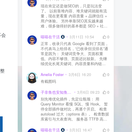
现在肯定还是做SEO的，只是玩法变
了。 以前靠堆内容、堆关键词就能有流
量，现在更看重 内容质量 + 品牌信任 +
用户体验。 另外单靠SEO其实越来越
难，很多做得好的基本都是 SEO + 社媒
+ 内容营销 + 私域转化 一起做。 SEO本
不会
质还是一个长期获客渠道，但不能再当
嘻嘻在干活
3月11日 10:54
0
成唯一渠道了。
正常，收录只代表 Google 看到了页面，
不代表马上给排名，“已收录但没排名”通
常是因为： 关键词竞争大、页面权重
低、内容不够强、页面还比较新。 先继
续优化长尾关键词、内容质量和内链，
通常需要一点时间，排名会慢慢出来
整
Amelia Foster
3月6日 16:20
0
有截图吗
子非鱼也安知鱼之乐
3月6日 09:23
0
别先堆优化插件，先定位瓶颈： 用
Query Monitor 看慢 SQL、慢 Hook。 暂
停全部插件做对比，再逐个开启。 检查
autoload 过大（options 表）。 检查数据
库索引与大表查询。 服务器 TTFB 高就
先处理主机/数据库性能。
嘻嘻在干活
3月3日 16:47
0