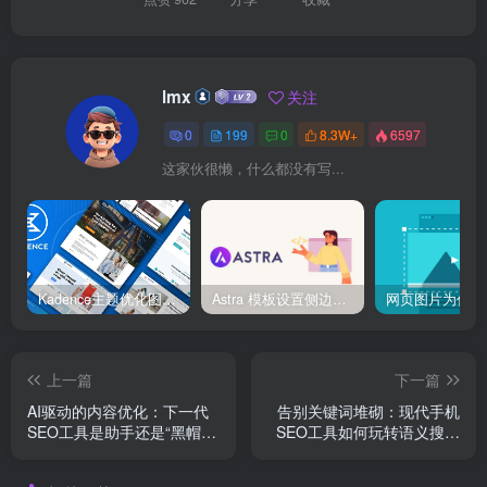
lmx
关注
0
199
0
8.3W+
6597
这家伙很懒，什么都没有写...
Kadence主题优化图像加载速度完全指南：让你的站点快到超乎想象！
Astra 模板设置侧边栏与全宽页面切换
上一篇
下一篇
AI驱动的内容优化：下一代
告别关键词堆砌：现代手机
SEO工具是助手还是“黑帽”
SEO工具如何玩转语义搜索
替身？
新规则