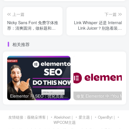
上一篇
下一篇
Nicky Sans Font 免费字体推
Link Whisper 还是 Internal
荐：清爽圆润，做标题和品
Link Juicer？别急着装插
牌视觉很顺手
件，先看这套内链取舍表
相关推荐
Elementor 与 SEO：优化页面结构和加载速度的最佳实践
友情链接：
薇晓朵博客
|
Abelohost
|
爱主题
|
OpenByt
|
WPCOM主题