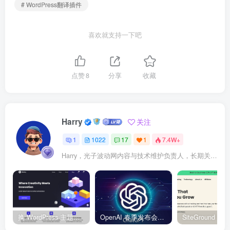
# WordPress翻译插件
喜欢就支持一下吧
点赞
8
分享
收藏
Harry
关注
1
1022
17
1
7.4W+
Harry，光子波动网内容与技术维护负责人，长期关注 WordPress、Elementor、WooCommerce、网站报错修复、性能优化、SEO 内容排期与结构化数据优化。擅长把复杂的网站故障拆成可执行的排查步骤，并持续维护 361sale.com 的 WordPress 实战教程知识库。
换 WordPress 主题前先看这份清单：Kadence、Blocksy Pro 与 WoodMart 的实操配置教程
OpenAI 春季发布会：全新 GPT-4o 多模态模型发布，实时互动及免费用户升级全面开启