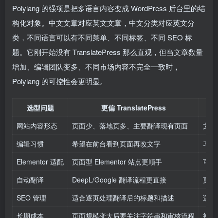
Polylang 的强项是把多语言内容变成 WordPress 后台里的结
构化对象。中文文章对应英文文章，中文分类对应英文分
类，不同语言可以有不同菜单、不同标签、不同 SEO 标
题。它刚开始没有 TranslatePress 那么直观，但当文章数量
增加、编辑团队变多、不同市场内容不完全一致时，
Polylang 的可控性会更明显。
选型问题
更偏 TranslatePress
网站内容形态
页面少、落地页多、主要翻译现有页面
文章
编辑习惯
希望在前台看到页面再改文字
习惯
Elementor 适配
页面型 Elementor 站点更顺手
可以
自动翻译
DeepL/Google 翻译流程更直接
更偏
SEO 管理
适合逐页处理翻译后的标题和描述
适合
长期成本
页面规模变大后要关注字符串和审核流程
初期