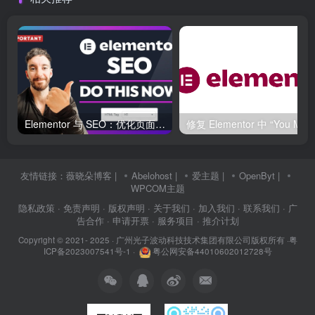
Elementor 与 SEO：优化页面结构和加载速度的最佳实践
友情链接：
薇晓朵博客
|
Abelohost
|
爱主题
|
OpenByt
|
WPCOM主题
隐私政策
· 免责声明
· 版权声明
· 关于我们
· 加入我们
· 联系我们
· 广
告合作
· 申请开票
· 服务项目
· 推介计划
Copyright © 2021- 2025 ·
广州光子波动科技技术集团有限公司版权所有
·
粤
ICP备2023007541号-1
·
粤公网安备44010602012728号