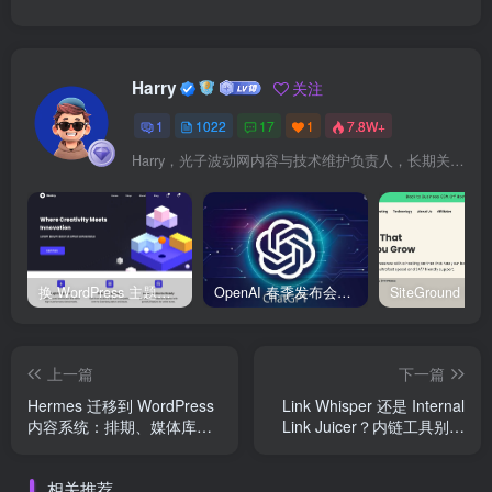
Harry
关注
1
1022
17
1
7.8W+
Harry，光子波动网内容与技术维护负责人，长期关注 WordPress、Elementor、WooCommerce、网站报错修复、性能优化、SEO 内容排期与结构化数据优化。擅长把复杂的网站故障拆成可执行的排查步骤，并持续维护 361sale.com 的 WordPress 实战教程知识库。
换 WordPress 主题前先看这份清单：Kadence、Blocksy Pro 与 WoodMart 的实操配置教程
OpenAI 春季发布会：全新 GPT-4o 多模态模型发布，实时互动及免费用户升级全面开启
上一篇
下一篇
Hermes 迁移到 WordPress
Link Whisper 还是 Internal
内容系统：排期、媒体库与
Link Juicer？内链工具别急
权限切换清单
着买，先看这套 SEO 插件搭
配
相关推荐