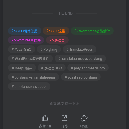
THE END
SEO插件使用
SEO流量
Wordpress功能插件
WordPress插件
多语言
# Yoast SEO
# Polylang
# TranslatePress
# WordPress多语言插件
# translatepress vs polylang
# DeepL翻译
# 多语言SEO
# polylang free vs pro
# polylang vs translatepress
# yoast seo polylang
# translatepress deepl
喜欢就支持一下吧
点赞
10
分享
收藏