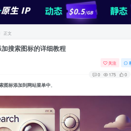
正文
单中添加搜索图标的详细教程
关注
0
175
0
索图标添加到网站菜单中
。