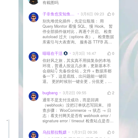
有截图吗
子非鱼也安知鱼之乐
3月6日 09:23
0
别先堆优化插件，先定位瓶颈： 用
Query Monitor 看慢 SQL、慢 Hook。 暂
停全部插件做对比，再逐个开启。 检查
autoload 过大（options 表）。 检查数据
库索引与大表查询。 服务器 TTFB 高就
先处理主机/数据库性能。
嘻嘻在干活
3月3日 16:47
0
你好风之旅，其实真不用搞复杂的本地
环境，普通人按这几步来，更新基本不
会崩站👇 先备份全站，文件 + 数据库都
备一下，这是底线，出问题能一键回
退。 更的时候别一键全更，分批更，先
更不重要的插件，再更核心的。 更新完
立刻清缓存，去前台检查首页、文章
bugbang
3月2日 09:55
2
页、按钮、表单这些关键位置。 最好再
通常不是支付没成功，而是回调
装个支持版本回滚的插件，万一崩了，
（webhook）没把订单状态写回来。 排
一秒切回旧版。 总结来说：先备份、分
查步骤： WooCommerce → 状态 → 日
批更、更完查、留退路，稳得很✅😎希望
志：看支付网关是否有 webhook error /
能帮到你
signature error / timeout 检查站点是否被
WAF 拦截（Cloudflare、宝塔防火墙、安
全插件） 检查是否启用了“缓存结账页/接
乌拉那拉甄嬛
1月31日 09:36
0
口路径”（结账页和回调接口不应缓存）