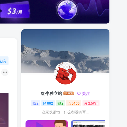
私信
红牛独立站
关注
2
662
2
5106
2.5W+
这家伙很懒，什么都没有写...