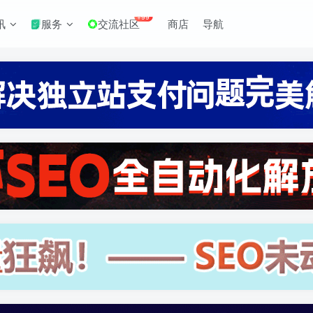
+99
讯
服务
交流社区
商店
导航