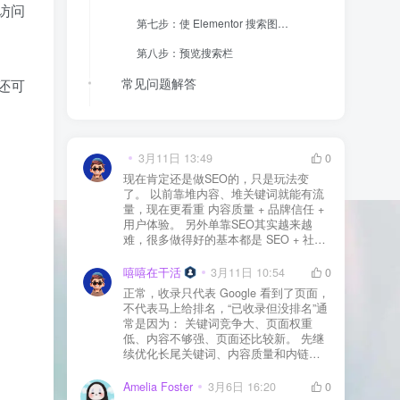
访问
第七步：使 Elementor 搜索图标具有移动响应能力
第八步：预览搜索栏
常见问题解答
还可
结论
3月11日 13:49
0
现在肯定还是做SEO的，只是玩法变
了。 以前靠堆内容、堆关键词就能有流
量，现在更看重 内容质量 + 品牌信任 +
用户体验。 另外单靠SEO其实越来越
难，很多做得好的基本都是 SEO + 社媒
+ 内容营销 + 私域转化 一起做。 SEO本
质还是一个长期获客渠道，但不能再当
嘻嘻在干活
3月11日 10:54
0
成唯一渠道了。
正常，收录只代表 Google 看到了页面，
不代表马上给排名，“已收录但没排名”通
常是因为： 关键词竞争大、页面权重
低、内容不够强、页面还比较新。 先继
续优化长尾关键词、内容质量和内链，
通常需要一点时间，排名会慢慢出来
Amelia Foster
3月6日 16:20
0