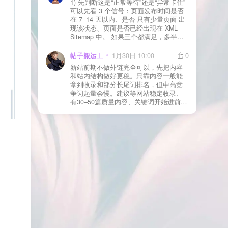
1) 先判断这是“正常等待”还是“异常卡住”
看服务器错误日志是否有 500/致命错误
可以先看 3 个信号：页面发布时间是否
导致回调执行中断 解决方案： 放行 wp-
在 7–14 天以内、是否 只有少量页面 出
json、wc-api、支付网关回调 URL（按网
现该状态、页面是否已经出现在 XML
关文档配置） 关闭结账页的缓存与 JS
Sitemap 中。 如果三个都满足，多半属
合并压缩测试一次 若使用 Cloudflare：
于正常爬取与评估阶段，不需要立刻动
为回调 URL 设置 不挑战、不拦截 的规
手。 2) 什么情况下“等”是没用的？ 以下
帖子搬运工
1月30日 10:00
0
则
情况基本不会靠时间自动解决：页面几
新站前期不做外链完全可以，先把内容
乎没有内链（孤立页）、内容与站内已
和站内结构做好更稳。只靠内容一般能
有页面高度相似、canonical 指向了别的
拿到收录和部分长尾词排名，但中高竞
URL、同一主题短时间发布太多相似文
争词起量会慢。建议等网站稳定收录、
章。 这种情况下，Google 已经抓取，但
有30–50篇质量内容、关键词开始进前
判断“当前不值得进入索引”。 3) 最有效
20/30后，再少量做外链，优先品牌词/裸
的人工干预方式（不折腾） 优先做这 3
链/引用型，别一上来追数量。👍
件事：加内链、从相关旧文章或栏目页
链接到该页面、增强首屏信息密度 前 2–
3 段直接回答用户问题，避免铺垫太多，
确认 canonical 为自指，避免被判定为重
复页，做完再去 GSC 请求重新编入索引
即可。 4) 什么“干预动作”反而容易适得
其反？ 不太推荐：频繁删除重发、连续
多次点“请求编入索引”、为了收录强行堆
关键词、随意改 URL 或标题 这些操作会
让 Google 重新评估页面稳定性，反而拖
慢收录。 5) 一个实用判断标准 如果一篇
文章：已被抓取、没有 noindex / robots
问题、有至少 1–2 条相关内链、内容明