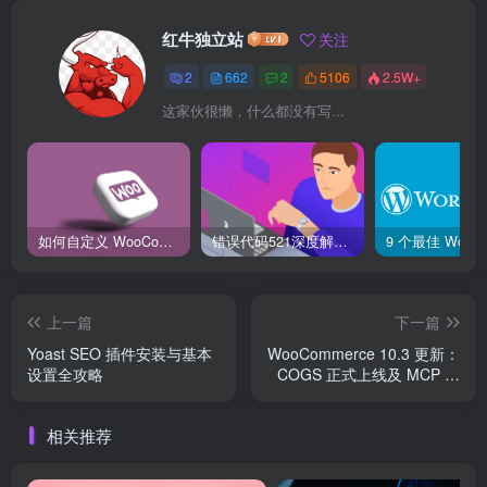
红牛独立站
关注
2
662
2
5106
2.5W+
这家伙很懒，什么都没有写...
如何自定义 WooCommerce 购物车页面：详细指南
错误代码521深度解析：什么是“Web服务器宕机”？它和502、504有何不同？
上一篇
下一篇
Yoast SEO 插件安装与基本
WooCommerce 10.3 更新：
设置全攻略
COGS 正式上线及 MCP 测
试版
相关推荐