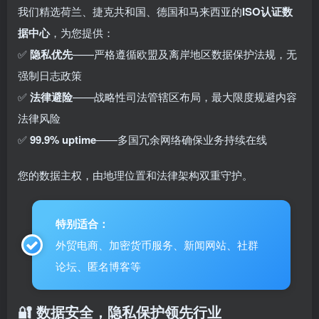
我们精选荷兰、捷克共和国、德国和马来西亚的​
​ISO认证数
据中心​
​，为您提供：
✅ ​
​隐私优先​
​——严格遵循欧盟及离岸地区数据保护法规，无
强制日志政策
✅ ​
​法律避险​
​——战略性司法管辖区布局，最大限度规避内容
法律风险
✅ ​
​99.9% uptime​
​——多国冗余网络确保业务持续在线​
您的数据主权，由地理位置和法律架构双重守护。
特别适合：
外贸电商、加密货币服务、新闻网站、社群
论坛、匿名博客等
🔐 数据安全，隐私保护领先行业