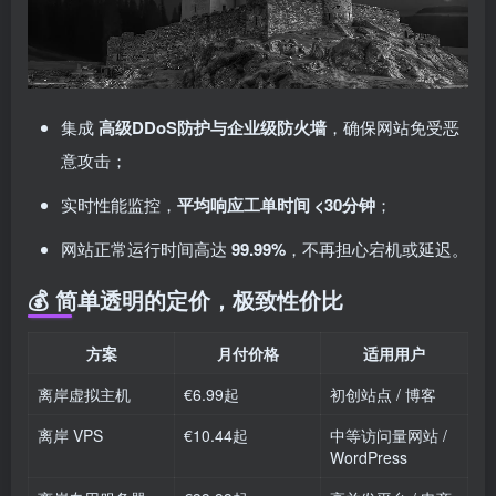
集成
高级DDoS防护与企业级防火墙
，确保网站免受恶
意攻击；
实时性能监控，
平均响应工单时间 <30分钟
；
网站正常运行时间高达
99.99%
，不再担心宕机或延迟。
💰 简单透明的定价，极致性价比
方案
月付价格
适用用户
离岸虚拟主机
€6.99起
初创站点 / 博客
离岸 VPS
€10.44起
中等访问量网站 /
WordPress