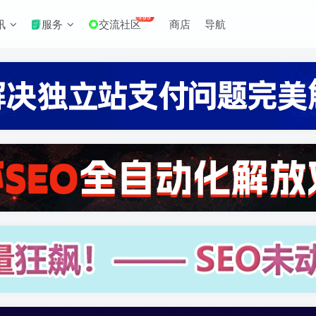
+99
讯
服务
交流社区
商店
导航