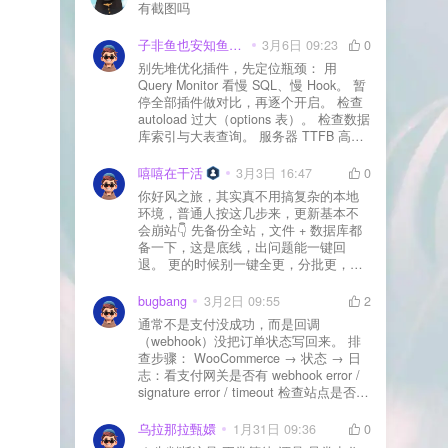
有截图吗
子非鱼也安知鱼之乐
3月6日 09:23
0
别先堆优化插件，先定位瓶颈： 用
Query Monitor 看慢 SQL、慢 Hook。 暂
停全部插件做对比，再逐个开启。 检查
autoload 过大（options 表）。 检查数据
库索引与大表查询。 服务器 TTFB 高就
先处理主机/数据库性能。
嘻嘻在干活
3月3日 16:47
0
你好风之旅，其实真不用搞复杂的本地
环境，普通人按这几步来，更新基本不
会崩站👇 先备份全站，文件 + 数据库都
备一下，这是底线，出问题能一键回
退。 更的时候别一键全更，分批更，先
更不重要的插件，再更核心的。 更新完
立刻清缓存，去前台检查首页、文章
bugbang
3月2日 09:55
2
页、按钮、表单这些关键位置。 最好再
通常不是支付没成功，而是回调
装个支持版本回滚的插件，万一崩了，
（webhook）没把订单状态写回来。 排
一秒切回旧版。 总结来说：先备份、分
查步骤： WooCommerce → 状态 → 日
批更、更完查、留退路，稳得很✅😎希望
志：看支付网关是否有 webhook error /
能帮到你
signature error / timeout 检查站点是否被
WAF 拦截（Cloudflare、宝塔防火墙、安
全插件） 检查是否启用了“缓存结账页/接
乌拉那拉甄嬛
1月31日 09:36
0
口路径”（结账页和回调接口不应缓存）