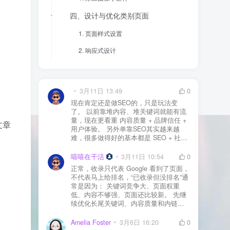
四、设计与优化类别页面
1. 页面样式设置
2. 响应式设计
3. 性能优化
结论
3月11日 13:49
0
现在肯定还是做SEO的，只是玩法变
了。 以前靠堆内容、堆关键词就能有流
量，现在更看重 内容质量 + 品牌信任 +
文章
用户体验。 另外单靠SEO其实越来越
难，很多做得好的基本都是 SEO + 社媒
+ 内容营销 + 私域转化 一起做。 SEO本
质还是一个长期获客渠道，但不能再当
嘻嘻在干活
3月11日 10:54
0
成唯一渠道了。
正常，收录只代表 Google 看到了页面，
不代表马上给排名，“已收录但没排名”通
常是因为： 关键词竞争大、页面权重
低、内容不够强、页面还比较新。 先继
续优化长尾关键词、内容质量和内链，
通常需要一点时间，排名会慢慢出来
Amelia Foster
3月6日 16:20
0