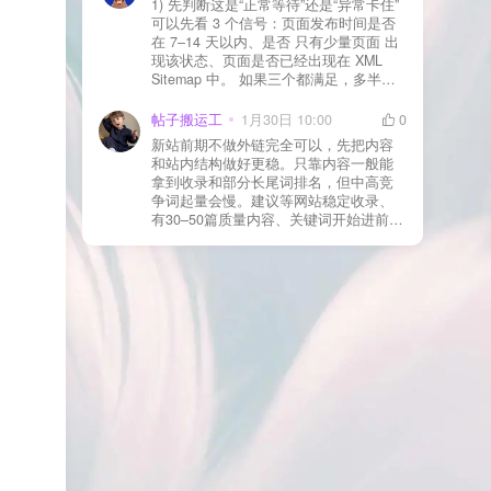
1) 先判断这是“正常等待”还是“异常卡住”
看服务器错误日志是否有 500/致命错误
可以先看 3 个信号：页面发布时间是否
导致回调执行中断 解决方案： 放行 wp-
在 7–14 天以内、是否 只有少量页面 出
json、wc-api、支付网关回调 URL（按网
现该状态、页面是否已经出现在 XML
关文档配置） 关闭结账页的缓存与 JS
Sitemap 中。 如果三个都满足，多半属
合并压缩测试一次 若使用 Cloudflare：
于正常爬取与评估阶段，不需要立刻动
为回调 URL 设置 不挑战、不拦截 的规
手。 2) 什么情况下“等”是没用的？ 以下
帖子搬运工
1月30日 10:00
0
则
情况基本不会靠时间自动解决：页面几
新站前期不做外链完全可以，先把内容
乎没有内链（孤立页）、内容与站内已
和站内结构做好更稳。只靠内容一般能
有页面高度相似、canonical 指向了别的
拿到收录和部分长尾词排名，但中高竞
URL、同一主题短时间发布太多相似文
争词起量会慢。建议等网站稳定收录、
章。 这种情况下，Google 已经抓取，但
有30–50篇质量内容、关键词开始进前
判断“当前不值得进入索引”。 3) 最有效
20/30后，再少量做外链，优先品牌词/裸
的人工干预方式（不折腾） 优先做这 3
链/引用型，别一上来追数量。👍
件事：加内链、从相关旧文章或栏目页
链接到该页面、增强首屏信息密度 前 2–
3 段直接回答用户问题，避免铺垫太多，
确认 canonical 为自指，避免被判定为重
复页，做完再去 GSC 请求重新编入索引
即可。 4) 什么“干预动作”反而容易适得
其反？ 不太推荐：频繁删除重发、连续
多次点“请求编入索引”、为了收录强行堆
关键词、随意改 URL 或标题 这些操作会
让 Google 重新评估页面稳定性，反而拖
慢收录。 5) 一个实用判断标准 如果一篇
文章：已被抓取、没有 noindex / robots
问题、有至少 1–2 条相关内链、内容明