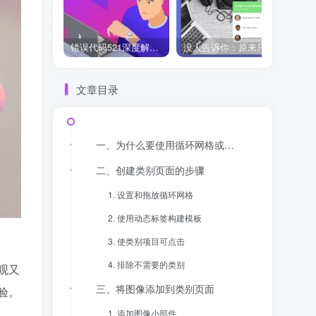
错误代码521深度解析：什么是“Web服务器宕机”？它和502、504有何不同？
没人告诉你：原来只用 Chaty 免费版，WhatsApp 聊天入口就能搞定！
文章目录
一、为什么要使用循环网格或循环轮播创建类别页面？
二、创建类别页面的步骤
1. 设置和拖放循环网格
2. 使用动态标签构建模板
3. 使类别项目可点击
4. 排除不需要的类别
观又
三、将图像添加到类别页面
验。
1. 添加图像小部件