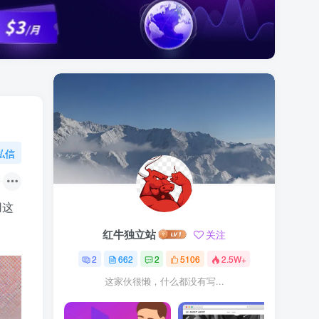
私信
用这
红牛独立站
关注
2
662
2
5106
2.5W+
这家伙很懒，什么都没有写...