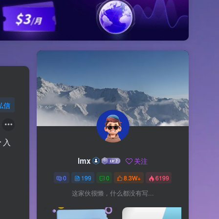
私信
册
入
lmx
关注
0
199
0
8.3W+
6199
这家伙很懒，什么都没有写...