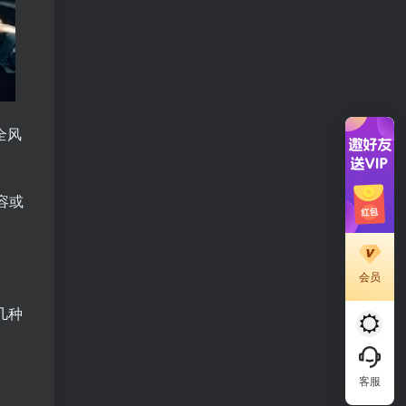
全风
容或
会员
几种
客服