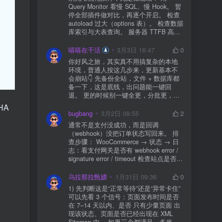
Query Monitor 看慢 SQL、慢 Hook。 暂
停全部插件做对比，再逐个开启。 检查
autoload 过大（options 表）。 检查数据
库索引与大表查询。 服务器 TTFB 高就
先处理主机/数据库性能。
嘻嘻在干活
3月3日 16:47
0
你好风之旅，其实真不用搞复杂的本地
环境，普通人按这几步来，更新基本不
会崩站👇 先备份全站，文件 + 数据库都
备一下，这是底线，出问题能一键回
退。 更的时候别一键全更，分批更，先
更不重要的插件，再更核心的。 更新完
HA
立刻清缓存，去前台检查首页、文章
bugbang
3月2日 09:55
2
页、按钮、表单这些关键位置。 最好再
通常不是支付没成功，而是回调
装个支持版本回滚的插件，万一崩了，
（webhook）没把订单状态写回来。 排
一秒切回旧版。 总结来说：先备份、分
查步骤： WooCommerce → 状态 → 日
批更、更完查、留退路，稳得很✅😎希望
志：看支付网关是否有 webhook error /
能帮到你
signature error / timeout 检查站点是否被
WAF 拦截（Cloudflare、宝塔防火墙、安
全插件） 检查是否启用了“缓存结账页/接
乌拉那拉甄嬛
1月31日 09:36
0
口路径”（结账页和回调接口不应缓存）
1) 先判断这是“正常等待”还是“异常卡住”
看服务器错误日志是否有 500/致命错误
可以先看 3 个信号：页面发布时间是否
导致回调执行中断 解决方案： 放行 wp-
在 7–14 天以内、是否 只有少量页面 出
json、wc-api、支付网关回调 URL（按网
现该状态、页面是否已经出现在 XML
关文档配置） 关闭结账页的缓存与 JS
Sitemap 中。 如果三个都满足，多半属