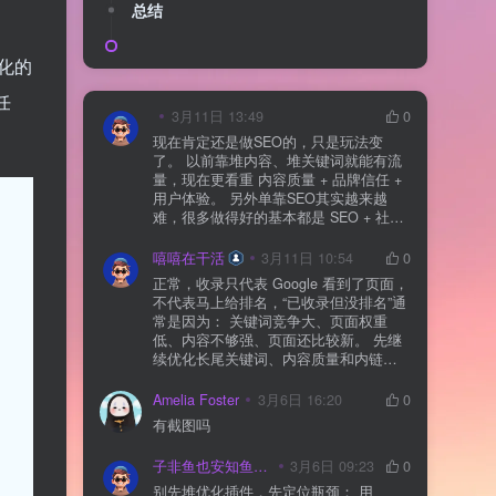
总结
化的
任
3月11日 13:49
0
现在肯定还是做SEO的，只是玩法变
了。 以前靠堆内容、堆关键词就能有流
量，现在更看重 内容质量 + 品牌信任 +
用户体验。 另外单靠SEO其实越来越
难，很多做得好的基本都是 SEO + 社媒
+ 内容营销 + 私域转化 一起做。 SEO本
质还是一个长期获客渠道，但不能再当
嘻嘻在干活
3月11日 10:54
0
成唯一渠道了。
正常，收录只代表 Google 看到了页面，
不代表马上给排名，“已收录但没排名”通
常是因为： 关键词竞争大、页面权重
低、内容不够强、页面还比较新。 先继
续优化长尾关键词、内容质量和内链，
通常需要一点时间，排名会慢慢出来
Amelia Foster
3月6日 16:20
0
有截图吗
子非鱼也安知鱼之乐
3月6日 09:23
0
别先堆优化插件，先定位瓶颈： 用