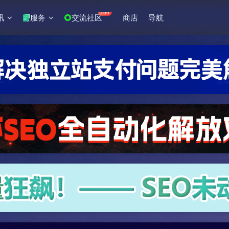
+99
讯
服务
交流社区
商店
导航