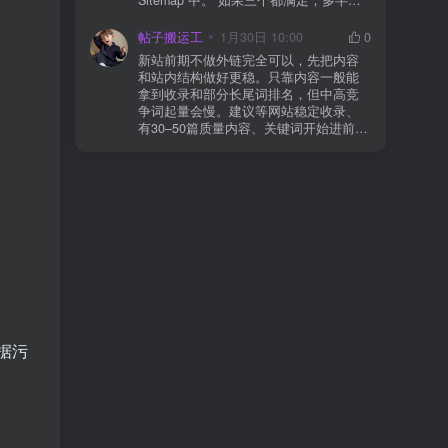
合并压缩测试一次 若使用 Cloudflare：
于正常爬取与评估阶段，不需要立刻动
为回调 URL 设置 不挑战、不拦截 的规
手。 2) 什么情况下“等”是没用的？ 以下
帖子搬运工
1月30日 10:00
0
则
情况基本不会靠时间自动解决：页面几
新站前期不做外链完全可以，先把内容
乎没有内链（孤立页）、内容与站内已
和站内结构做好更稳。只靠内容一般能
有页面高度相似、canonical 指向了别的
拿到收录和部分长尾词排名，但中高竞
URL、同一主题短时间发布太多相似文
争词起量会慢。建议等网站稳定收录、
章。 这种情况下，Google 已经抓取，但
有30–50篇质量内容、关键词开始进前
判断“当前不值得进入索引”。 3) 最有效
20/30后，再少量做外链，优先品牌词/裸
的人工干预方式（不折腾） 优先做这 3
链/引用型，别一上来追数量。👍
件事：加内链、从相关旧文章或栏目页
链接到该页面、增强首屏信息密度 前 2–
3 段直接回答用户问题，避免铺垫太多，
确认 canonical 为自指，避免被判定为重
复页，做完再去 GSC 请求重新编入索引
即可。 4) 什么“干预动作”反而容易适得
其反？ 不太推荐：频繁删除重发、连续
多次点“请求编入索引”、为了收录强行堆
关键词、随意改 URL 或标题 这些操作会
让 Google 重新评估页面稳定性，反而拖
慢收录。 5) 一个实用判断标准 如果一篇
据污
文章：已被抓取、没有 noindex / robots
问题、有至少 1–2 条相关内链、内容明
显解决了一个独立问题，那它 是否被收
录，只是时间问题，不是插件问题。