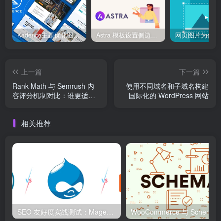
Kadence主题优化图像加载速度完全指南：让你的站点快到超乎想象！
Astra 模板设置侧边栏与全宽页面切换
上一篇
下一篇
Rank Math 与 Semrush 内
使用不同域名和子域名构建
容评分机制对比：谁更适合
国际化的 WordPress 网站
你的 SEO 工作？
相关推荐
SEO 友好度实战测试：Magento、WordPress、Drupal 在核心 SEO 要素上的表现对比
WooCommerce 与 S