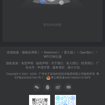
暂无评论内容
友情链接：
薇晓朵博客
|
Abelohost
|
爱主题
|
OpenByt
|
WPCOM主题
隐私政策
· 免责声明
· 版权声明
· 关于我们
· 加入我们
· 联系我们
· 广
告合作
· 申请开票
· 服务项目
· 推介计划
Copyright © 2021- 2025 ·
广州光子波动科技技术集团有限公司版权所有
·
粤
ICP备2023007541号-1
·
粤公网安备44010602012728号