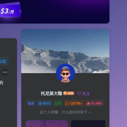
私信
有
托尼屎大颗
关注
8
4015
0
1287W+
10.4W+
这个人很懒，什么都没有留下～