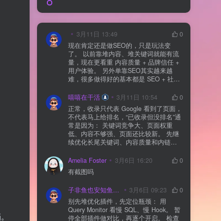
3月11日 13:49
0
现在肯定还是做SEO的，只是玩法变
了。 以前靠堆内容、堆关键词就能有流
量，现在更看重 内容质量 + 品牌信任 +
用户体验。 另外单靠SEO其实越来越
难，很多做得好的基本都是 SEO + 社媒
+ 内容营销 + 私域转化 一起做。 SEO本
质还是一个长期获客渠道，但不能再当
嘻嘻在干活
3月11日 10:54
0
成唯一渠道了。
正常，收录只代表 Google 看到了页面，
不代表马上给排名，“已收录但没排名”通
常是因为： 关键词竞争大、页面权重
低、内容不够强、页面还比较新。 先继
续优化长尾关键词、内容质量和内链，
通常需要一点时间，排名会慢慢出来
Amelia Foster
3月6日 16:20
0
有截图吗
子非鱼也安知鱼之乐
3月6日 09:23
0
别先堆优化插件，先定位瓶颈： 用
Query Monitor 看慢 SQL、慢 Hook。 暂
挡。
停全部插件做对比，再逐个开启。 检查