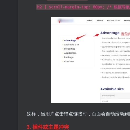
h2 { scroll-margin-top: 80px; /* 根
这样，当用户点击锚点链接时，页面会自动滚动到
3. 插件或主题冲突