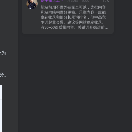
帖子搬运工
1月30日 10:00
0
则
情况基本不会靠时间自动解决：页面几
新站前期不做外链完全可以，先把内容
乎没有内链（孤立页）、内容与站内已
和站内结构做好更稳。只靠内容一般能
有页面高度相似、canonical 指向了别的
拿到收录和部分长尾词排名，但中高竞
URL、同一主题短时间发布太多相似文
争词起量会慢。建议等网站稳定收录、
章。 这种情况下，Google 已经抓取，但
有30–50篇质量内容、关键词开始进前
判断“当前不值得进入索引”。 3) 最有效
20/30后，再少量做外链，优先品牌词/裸
的人工干预方式（不折腾） 优先做这 3
链/引用型，别一上来追数量。👍
件事：加内链、从相关旧文章或栏目页
链接到该页面、增强首屏信息密度 前 2–
3 段直接回答用户问题，避免铺垫太多，
否为
确认 canonical 为自指，避免被判定为重
复页，做完再去 GSC 请求重新编入索引
即可。 4) 什么“干预动作”反而容易适得
其反？ 不太推荐：频繁删除重发、连续
分。
多次点“请求编入索引”、为了收录强行堆
关键词、随意改 URL 或标题 这些操作会
让 Google 重新评估页面稳定性，反而拖
慢收录。 5) 一个实用判断标准 如果一篇
文章：已被抓取、没有 noindex / robots
问题、有至少 1–2 条相关内链、内容明
显解决了一个独立问题，那它 是否被收
录，只是时间问题，不是插件问题。