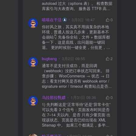
autoload 过大（options 表）。 检查数据
库索引与大表查询。 服务器 TTFB 高就
先处理主机/数据库性能。
嘻嘻在干活
3月3日 16:47
0
你好风之旅，其实真不用搞复杂的本地
环境，普通人按这几步来，更新基本不
会崩站👇 先备份全站，文件 + 数据库都
备一下，这是底线，出问题能一键回
退。 更的时候别一键全更，分批更，先
更不重要的插件，再更核心的。 更新完
立刻清缓存，去前台检查首页、文章
bugbang
3月2日 09:55
2
页、按钮、表单这些关键位置。 最好再
通常不是支付没成功，而是回调
装个支持版本回滚的插件，万一崩了，
（webhook）没把订单状态写回来。 排
一秒切回旧版。 总结来说：先备份、分
查步骤： WooCommerce → 状态 → 日
批更、更完查、留退路，稳得很✅😎希望
志：看支付网关是否有 webhook error /
能帮到你
signature error / timeout 检查站点是否被
WAF 拦截（Cloudflare、宝塔防火墙、安
全插件） 检查是否启用了“缓存结账页/接
乌拉那拉甄嬛
1月31日 09:36
0
口路径”（结账页和回调接口不应缓存）
1) 先判断这是“正常等待”还是“异常卡住”
看服务器错误日志是否有 500/致命错误
可以先看 3 个信号：页面发布时间是否
导致回调执行中断 解决方案： 放行 wp-
在 7–14 天以内、是否 只有少量页面 出
json、wc-api、支付网关回调 URL（按网
现该状态、页面是否已经出现在 XML
关文档配置） 关闭结账页的缓存与 JS
Sitemap 中。 如果三个都满足，多半属
合并压缩测试一次 若使用 Cloudflare：
于正常爬取与评估阶段，不需要立刻动
为回调 URL 设置 不挑战、不拦截 的规
手。 2) 什么情况下“等”是没用的？ 以下