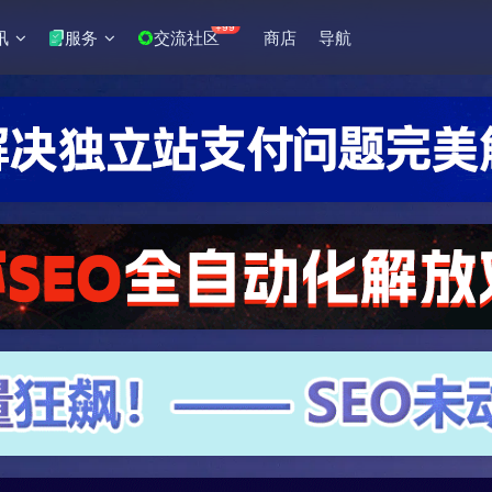
+99
讯
服务
交流社区
商店
导航