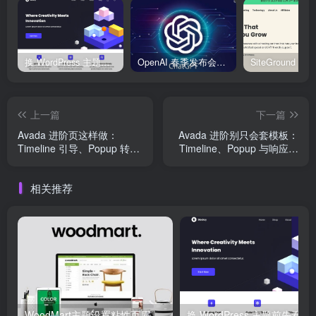
换 WordPress 主题前先看这份清单：Kadence、Blocksy Pro 与 WoodMart 的实操配置教程
OpenAI 春季发布会：全新 GPT-4o 多模态模型发布，实时互动及免费用户升级全面开启
上一篇
下一篇
Avada 进阶页这样做：
Avada 进阶别只会套模板：
Timeline 引导、Popup 转化
Timeline、Popup 与响应式
与断点避坑清单
断点的实战配置
相关推荐
WoodMart主题设置粘性页眉与透明菜单教程
换 WordPress 主题前先看这份清单：Kadence、