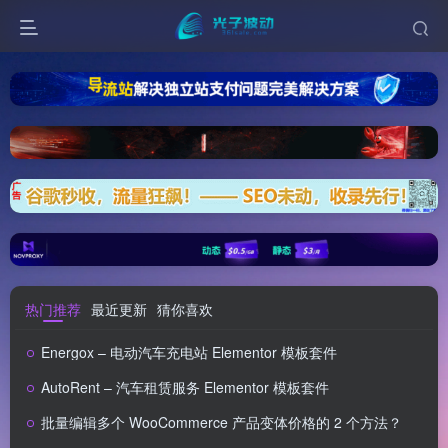
热门推荐
最近更新
猜你喜欢
Energox – 电动汽车充电站 Elementor 模板套件
AutoRent – 汽车租赁服务 Elementor 模板套件
批量编辑多个 WooCommerce 产品变体价格的 2 个方法？