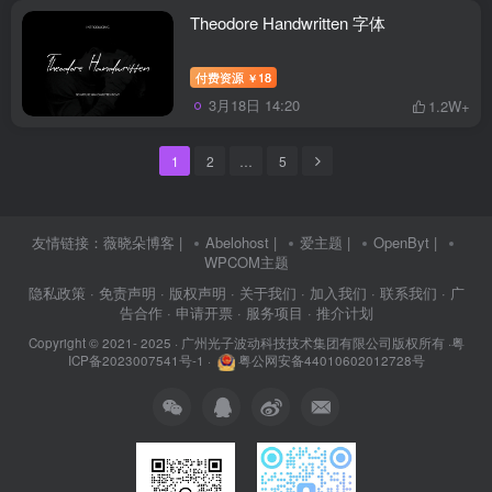
Theodore Handwritten 字体
付费资源
18
￥
3月18日 14:20
1.2W+
1
2
…
5
友情链接：
薇晓朵博客
|
Abelohost
|
爱主题
|
OpenByt
|
WPCOM主题
隐私政策
· 免责声明
· 版权声明
· 关于我们
· 加入我们
· 联系我们
· 广
告合作
· 申请开票
· 服务项目
· 推介计划
Copyright © 2021- 2025 ·
广州光子波动科技技术集团有限公司版权所有
·
粤
ICP备2023007541号-1
·
粤公网安备44010602012728号