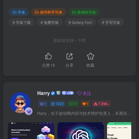
字体
楷书和手写体
装饰性字体
# 字体下载
# 免费字体
# Guttery Font
# 手写字体
喜欢就支持一下吧
点赞
15
分享
收藏
Harry
关注
1
1022
17
1
7.3W+
Harry，光子波动网内容与技术维护负责人，长期关注 WordPress、Elementor、WooCommerce、网站报错修复、性能优化、SEO 内容排期与结构化数据优化。擅长把复杂的网站故障拆成可执行的排查步骤，并持续维护 361sale.com 的 WordPress 实战教程知识库。