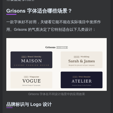
Grisons 字体适合哪些场景？
一款字体好不好用，关键看它能不能在实际项目中发挥作
用。Grisons 的气质决定了它特别适合以下几类设计：
Grisons 字体在不同设计场景中的应用效果
品牌标识与 Logo 设计