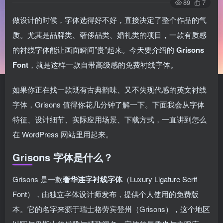
89
7
做设计的时候，字体选得好不好，直接决定了整个作品的气
质。尤其是品牌类、奢侈品类、婚礼类的项目，一款有质感
的衬线字体能让画面瞬间”贵”起来。今天要介绍的
Grisons
Font
，就是这样一款自带高级感的免费衬线字体。
如果你正在找一款既有古典韵味、又不失现代感的英文衬线
字体，Grisons 值得你花几分钟了解一下。下面我会从字体
特征、设计细节、实际应用场景、下载方式，一直讲到怎么
在 WordPress 网站里用起来。
Grisons 字体是什么？
Grisons 是一款
奢华连字衬线字体
（Luxury Ligature Serif
Font），由独立字体设计师发布，提供个人使用的免费版
本。它的名字来源于瑞士格劳宾登州（Grisons），这个地区