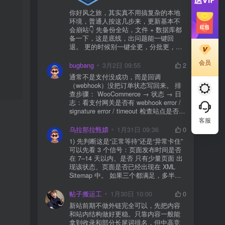
你好风之旅，其实真不用搞复杂的本地
环境，普通人按这几步来，更新基本不
会崩站👇 先备份全站，文件 + 数据库都
备一下，这是底线，出问题能一键回
退。 更的时候别一键全更，分批更，先
更不重要的插件，再更核心的。 更新完
会员
立刻清缓存，去前台检查首页、文章
bugbang
3月2日 09:55
2
页、按钮、表单这些关键位置。 最好再
通常不是支付没成功，而是回调
装个支持版本回滚的插件，万一崩了，
（webhook）没把订单状态写回来。 排
一秒切回旧版。 总结来说：先备份、分
查步骤： WooCommerce → 状态 → 日
批更、更完查、留退路，稳得很✅😎希望
志：看支付网关是否有 webhook error /
能帮到你
signature error / timeout 检查站点是否被
WAF 拦截（Cloudflare、宝塔防火墙、安
客服
全插件） 检查是否启用了“缓存结账页/接
乌拉那拉甄嬛
1月31日 09:36
0
口路径”（结账页和回调接口不应缓存）
1) 先判断这是“正常等待”还是“异常卡住”
看服务器错误日志是否有 500/致命错误
可以先看 3 个信号：页面发布时间是否
导致回调执行中断 解决方案： 放行 wp-
在 7–14 天以内、是否 只有少量页面 出
json、wc-api、支付网关回调 URL（按网
现该状态、页面是否已经出现在 XML
关文档配置） 关闭结账页的缓存与 JS
Sitemap 中。 如果三个都满足，多半属
合并压缩测试一次 若使用 Cloudflare：
于正常爬取与评估阶段，不需要立刻动
为回调 URL 设置 不挑战、不拦截 的规
手。 2) 什么情况下“等”是没用的？ 以下
帖子搬运工
1月30日 10:00
0
则
情况基本不会靠时间自动解决：页面几
新站前期不做外链完全可以，先把内容
乎没有内链（孤立页）、内容与站内已
和站内结构做好更稳。只靠内容一般能
有页面高度相似、canonical 指向了别的
拿到收录和部分长尾词排名，但中高竞