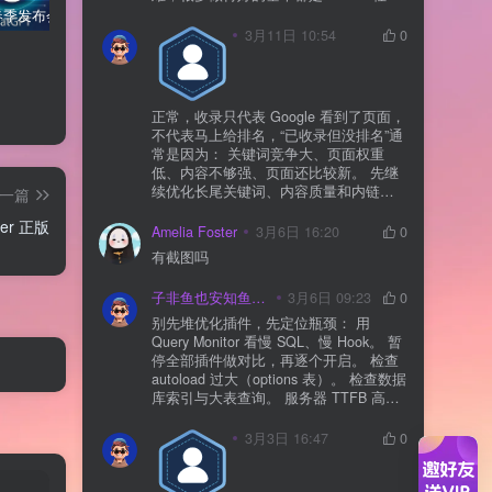
+ 内容营销 + 私域转化 一起做。 SEO本
OpenAI 春季发布会：全新 GPT-4o 多模态模型发布，实时互动及免费用户升级全面开启
WordPress 登录后一直跳回登录页？先别急着重装，按这个顺序排查更快
Elementor编辑器常见错误及解决方案
质还是一个长期获客渠道，但不能再当
3月11日 10:54
0
成唯一渠道了。
嘻嘻在干活
正常，收录只代表 Google 看到了页面，
不代表马上给排名，“已收录但没排名”通
常是因为： 关键词竞争大、页面权重
低、内容不够强、页面还比较新。 先继
续优化长尾关键词、内容质量和内链，
一篇
通常需要一点时间，排名会慢慢出来
izer 正版
Amelia Foster
3月6日 16:20
0
有截图吗
子非鱼也安知鱼之乐
3月6日 09:23
0
别先堆优化插件，先定位瓶颈： 用
Query Monitor 看慢 SQL、慢 Hook。 暂
停全部插件做对比，再逐个开启。 检查
autoload 过大（options 表）。 检查数据
库索引与大表查询。 服务器 TTFB 高就
先处理主机/数据库性能。
3月3日 16:47
0
嘻嘻在干活