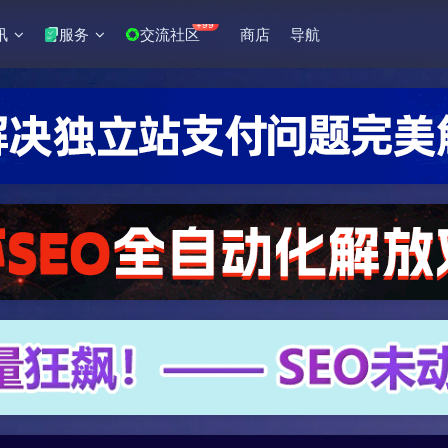
+99
讯
服务
交流社区
商店
导航