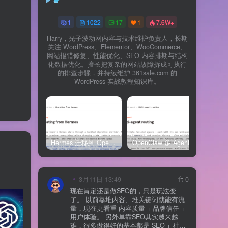
1
1022
17
1
7.6W+
Harry，光子波动网内容与技术维护负责人，长期
关注 WordPress、Elementor、WooCommerce、
网站报错修复、性能优化、SEO 内容排期与结构
化数据优化。擅长把复杂的网站故障拆成可执行
的排查步骤，并持续维护 361sale.com 的
WordPress 实战教程知识库。
Hermes 迁移到 OpenClaw 上线清单：频道、定时任务、权限和回滚一次检查
OpenClaw 多 Agent 内容排期实战：WordPress 每日 7 篇如何查缺口、补空位和防漏发
3月11日 13:49
0
现在肯定还是做SEO的，只是玩法变
了。 以前靠堆内容、堆关键词就能有流
量，现在更看重 内容质量 + 品牌信任 +
用户体验。 另外单靠SEO其实越来越
难，很多做得好的基本都是 SEO + 社媒