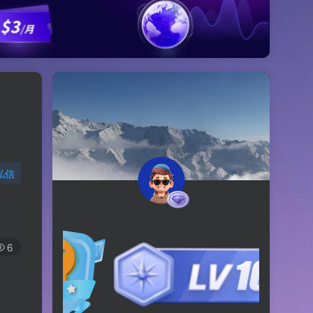
私信
6
arry