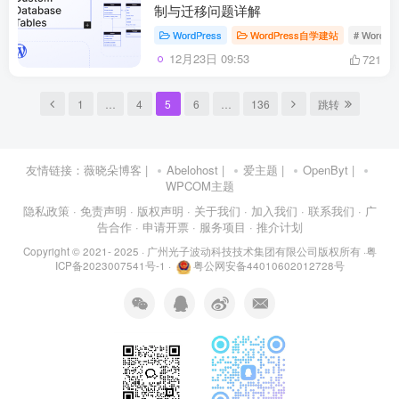
制与迁移问题详解
WordPress
WordPress自学建站
# WordPr
12月23日 09:53
721
1
…
4
5
6
…
136
跳转
友情链接：
薇晓朵博客
|
Abelohost
|
爱主题
|
OpenByt
|
WPCOM主题
隐私政策
· 免责声明
· 版权声明
· 关于我们
· 加入我们
· 联系我们
· 广
告合作
· 申请开票
· 服务项目
· 推介计划
Copyright © 2021- 2025 ·
广州光子波动科技技术集团有限公司版权所有
·
粤
ICP备2023007541号-1
·
粤公网安备44010602012728号