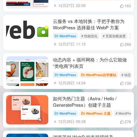
12月27日 22:56
163
云服务 vs 本地转换：手把手教你为
WordPress 选择最佳 WebP 方案
WordPress
# 性能优化
# 页面加载速度
# W
12月27日 11:15
269
动态内容 + 循环网格：为什么它能做
“类电商”列表页
WordPress
WordPress自学建站
# 动态内
12月26日 14:54
139
如何为热门主题（Astra / Hello /
GeneratePress）创建子主题
WordPress
WordPress 主题
# WordPres
12月26日 09:28
278
浏览器对 WebP 的支持现状及