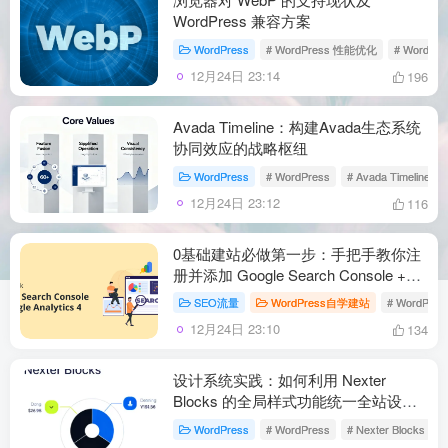
WordPress 兼容方案
WordPress
# WordPress 性能优化
# WordP
12月24日 23:14
196
Avada Timeline：构建Avada生态系统
协同效应的战略枢纽
WordPress
# WordPress
# Avada Timeline
12月24日 23:12
116
0基础建站必做第一步：手把手教你注
册并添加 Google Search Console +
Google Analytics 4（2026最新版）
SEO流量
WordPress自学建站
# WordPres
12月24日 23:10
134
设计系统实践：如何利用 Nexter
Blocks 的全局样式功能统一全站设计
语言
WordPress
# WordPress
# Nexter Blocks