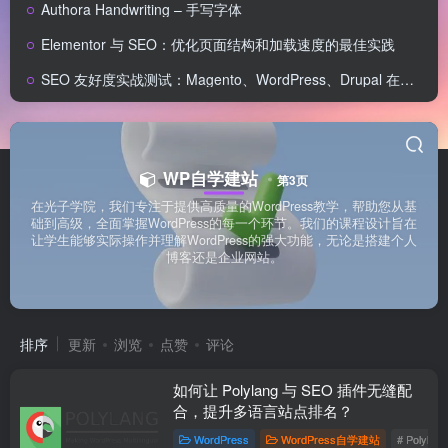
Authora Handwriting – 手写字体
Elementor 与 SEO：优化页面结构和加载速度的最佳实践
SEO 友好度实战测试：Magento、WordPress、Drupal 在核心 SEO 要素上的表现对比
WP自学建站
第3页
在光子学院，我们专注于提供高质量的WordPress教学，帮助您从基
础到高级，全面掌握WordPress的每一个环节。我们的课程设计旨在
让学生能够实际操作并理解WordPress的强大功能，无论是搭建个人
博客还是企业网站。
排序
更新
浏览
点赞
评论
如何让 Polylang 与 SEO 插件无缝配
合，提升多语言站点排名？
WordPress
WordPress自学建站
# Polyla