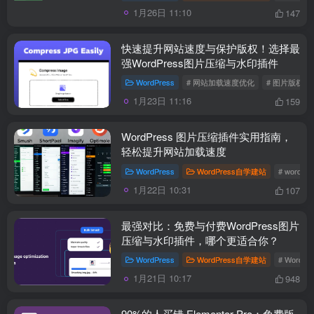
1月26日 11:10
147
快速提升网站速度与保护版权！选择最
强WordPress图片压缩与水印插件
WordPress
# 网站加载速度优化
# 图片版权保
1月23日 11:16
159
WordPress 图片压缩插件实用指南，
轻松提升网站加载速度
WordPress
WordPress自学建站
# wordp
1月22日 10:31
107
最强对比：免费与付费WordPress图片
压缩与水印插件，哪个更适合你？
WordPress
WordPress自学建站
# Word
1月21日 10:17
948
90%的人买错 Elementor Pro：免费版