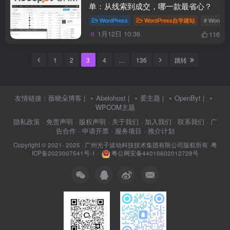
单：从线索到成交，哪一款最省心？
WordPress
WordPress自学建站
# WordP
1月12日 10:36
116
1
2
3
4
…
136
跳转
友情链接：
薇晓朵博客
|
Abelohost
|
爱主题
|
OpenByt
|
WPCOM主题
隐私政策
· 免责声明
· 版权声明
· 关于我们
· 加入我们
· 联系我们
· 广
告合作
· 申请开票
· 服务项目
· 推介计划
Copyright © 2021- 2025 ·
广州光子波动科技技术集团有限公司版权所有
·
粤
ICP备2023007541号-1
·
粤公网安备44010602012728号