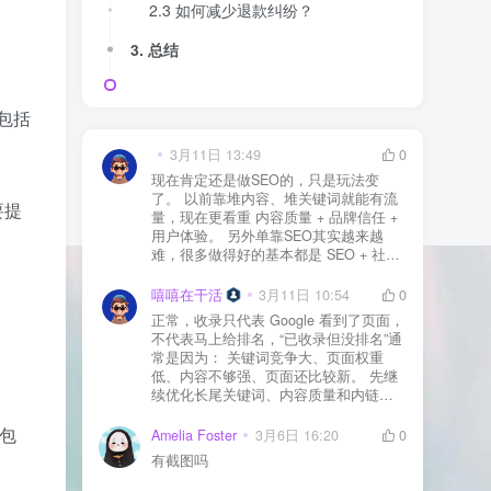
2.3 如何减少退款纠纷？
3. 总结
包括
3月11日 13:49
0
现在肯定还是做SEO的，只是玩法变
了。 以前靠堆内容、堆关键词就能有流
要提
量，现在更看重 内容质量 + 品牌信任 +
用户体验。 另外单靠SEO其实越来越
难，很多做得好的基本都是 SEO + 社媒
+ 内容营销 + 私域转化 一起做。 SEO本
质还是一个长期获客渠道，但不能再当
嘻嘻在干活
3月11日 10:54
0
成唯一渠道了。
正常，收录只代表 Google 看到了页面，
不代表马上给排名，“已收录但没排名”通
常是因为： 关键词竞争大、页面权重
低、内容不够强、页面还比较新。 先继
续优化长尾关键词、内容质量和内链，
通常需要一点时间，排名会慢慢出来
，包
Amelia Foster
3月6日 16:20
0
有截图吗