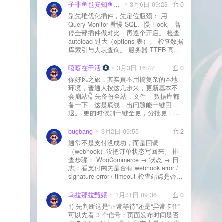
子非鱼也安知鱼之乐
3月6日 09:23
0
别先堆优化插件，先定位瓶颈： 用
Query Monitor 看慢 SQL、慢 Hook。 暂
停全部插件做对比，再逐个开启。 检查
autoload 过大（options 表）。 检查数据
库索引与大表查询。 服务器 TTFB 高就
先处理主机/数据库性能。
嘻嘻在干活
3月3日 16:47
0
你好风之旅，其实真不用搞复杂的本地
环境，普通人按这几步来，更新基本不
会崩站👇 先备份全站，文件 + 数据库都
备一下，这是底线，出问题能一键回
退。 更的时候别一键全更，分批更，先
更不重要的插件，再更核心的。 更新完
立刻清缓存，去前台检查首页、文章
bugbang
3月2日 09:55
2
页、按钮、表单这些关键位置。 最好再
通常不是支付没成功，而是回调
装个支持版本回滚的插件，万一崩了，
（webhook）没把订单状态写回来。 排
一秒切回旧版。 总结来说：先备份、分
查步骤： WooCommerce → 状态 → 日
批更、更完查、留退路，稳得很✅😎希望
志：看支付网关是否有 webhook error /
能帮到你
signature error / timeout 检查站点是否被
WAF 拦截（Cloudflare、宝塔防火墙、安
全插件） 检查是否启用了“缓存结账页/接
乌拉那拉甄嬛
1月31日 09:36
0
口路径”（结账页和回调接口不应缓存）
1) 先判断这是“正常等待”还是“异常卡住”
看服务器错误日志是否有 500/致命错误
可以先看 3 个信号：页面发布时间是否
导致回调执行中断 解决方案： 放行 wp-