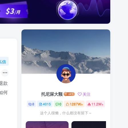
私信
退款
如何
托尼屎大颗
关注
8
4015
0
1287W+
11.2W+
这个人很懒，什么都没有留下～