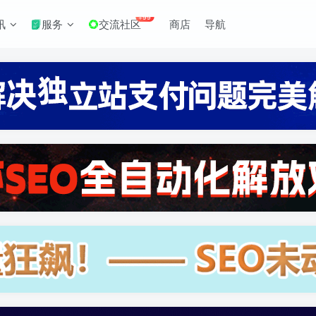
+99
讯
服务
交流社区
商店
导航