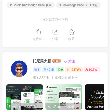
# Heroic Knowledge Base 收录
# knowledge base SEO 优化
喜欢就支持一下吧
点赞
518
分享
收藏
托尼屎大颗
关注
8
4015
0
1287W+
10.6W+
这个人很懒，什么都没有留下～
Energox – 电动汽车充电站 Elementor 模板套件
AutoRent – 汽车租赁服务 Elementor 模板套件