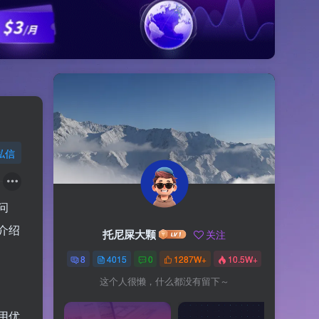
私信
问
介绍
托尼屎大颗
关注
8
4015
0
1287W+
10.5W+
这个人很懒，什么都没有留下～
用优