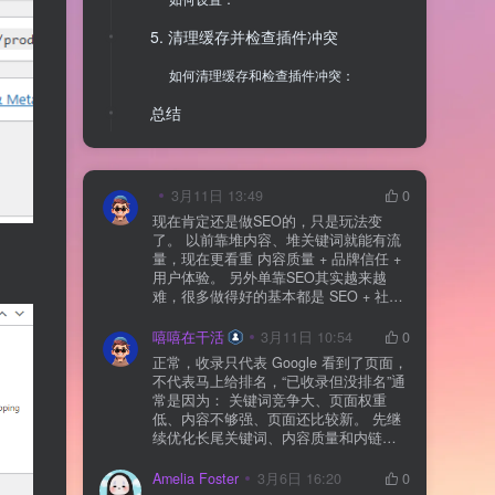
5. 清理缓存并检查插件冲突
如何清理缓存和检查插件冲突：
总结
3月11日 13:49
0
现在肯定还是做SEO的，只是玩法变
了。 以前靠堆内容、堆关键词就能有流
量，现在更看重 内容质量 + 品牌信任 +
用户体验。 另外单靠SEO其实越来越
难，很多做得好的基本都是 SEO + 社媒
+ 内容营销 + 私域转化 一起做。 SEO本
质还是一个长期获客渠道，但不能再当
嘻嘻在干活
3月11日 10:54
0
成唯一渠道了。
正常，收录只代表 Google 看到了页面，
不代表马上给排名，“已收录但没排名”通
常是因为： 关键词竞争大、页面权重
低、内容不够强、页面还比较新。 先继
续优化长尾关键词、内容质量和内链，
通常需要一点时间，排名会慢慢出来
Amelia Foster
3月6日 16:20
0