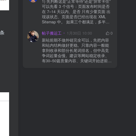
1) 先判断这是“正常等待”还是“异常卡住”
看服务器错误日志是否有 500/致命错误
可以先看 3 个信号：页面发布时间是否
导致回调执行中断 解决方案： 放行 wp-
在 7–14 天以内、是否 只有少量页面 出
json、wc-api、支付网关回调 URL（按网
现该状态、页面是否已经出现在 XML
关文档配置） 关闭结账页的缓存与 JS
Sitemap 中。 如果三个都满足，多半属
合并压缩测试一次 若使用 Cloudflare：
于正常爬取与评估阶段，不需要立刻动
为回调 URL 设置 不挑战、不拦截 的规
条
手。 2) 什么情况下“等”是没用的？ 以下
帖子搬运工
1月30日 10:00
0
则
情况基本不会靠时间自动解决：页面几
新站前期不做外链完全可以，先把内容
乎没有内链（孤立页）、内容与站内已
和站内结构做好更稳。只靠内容一般能
有页面高度相似、canonical 指向了别的
拿到收录和部分长尾词排名，但中高竞
URL、同一主题短时间发布太多相似文
争词起量会慢。建议等网站稳定收录、
章。 这种情况下，Google 已经抓取，但
有30–50篇质量内容、关键词开始进前
判断“当前不值得进入索引”。 3) 最有效
20/30后，再少量做外链，优先品牌词/裸
的人工干预方式（不折腾） 优先做这 3
链/引用型，别一上来追数量。👍
件事：加内链、从相关旧文章或栏目页
链接到该页面、增强首屏信息密度 前 2–
3 段直接回答用户问题，避免铺垫太多，
确认 canonical 为自指，避免被判定为重
复页，做完再去 GSC 请求重新编入索引
即可。 4) 什么“干预动作”反而容易适得
其反？ 不太推荐：频繁删除重发、连续
多次点“请求编入索引”、为了收录强行堆
关键词、随意改 URL 或标题 这些操作会
让 Google 重新评估页面稳定性，反而拖
慢收录。 5) 一个实用判断标准 如果一篇
文章：已被抓取、没有 noindex / robots
问题、有至少 1–2 条相关内链、内容明