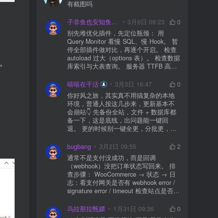
有截图吗
子非鱼也安知鱼之乐
3月6日 09:23
0
别先堆优化插件，先定位瓶颈： 用
Query Monitor 看慢 SQL、慢 Hook。 暂
停全部插件做对比，再逐个开启。 检查
autoload 过大（options 表）。 检查数据
。
库索引与大表查询。 服务器 TTFB 高就
先处理主机/数据库性能。
嘻嘻在干活
3月3日 16:47
0
你好风之旅，其实真不用搞复杂的本地
环境，普通人按这几步来，更新基本不
会崩站👇 先备份全站，文件 + 数据库都
备一下，这是底线，出问题能一键回
退。 更的时候别一键全更，分批更，先
更不重要的插件，再更核心的。 更新完
立刻清缓存，去前台检查首页、文章
bugbang
3月2日 09:55
2
页、按钮、表单这些关键位置。 最好再
通常不是支付没成功，而是回调
装个支持版本回滚的插件，万一崩了，
（webhook）没把订单状态写回来。 排
一秒切回旧版。 总结来说：先备份、分
查步骤： WooCommerce → 状态 → 日
批更、更完查、留退路，稳得很✅😎希望
志：看支付网关是否有 webhook error /
能帮到你
signature error / timeout 检查站点是否被
WAF 拦截（Cloudflare、宝塔防火墙、安
全插件） 检查是否启用了“缓存结账页/接
乌拉那拉甄嬛
1月31日 09:36
0
口路径”（结账页和回调接口不应缓存）