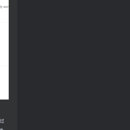
显解决了一个独立问题，那它 是否被收
录，只是时间问题，不是插件问题。
过
效。