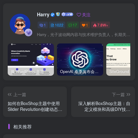
Harry
关注
1
1022
17
1
7.8W+
Harry，光子波动网内容与技术维护负责人，长期关注 WordPress、Elementor、WooCommerce、网站报错修复、性能优化、SEO 内容排期与结构化数据优化。擅长把复杂的网站故障拆成可执行的排查步骤，并持续维护 361sale.com 的 WordPress 实战教程知识库。
换 WordPress 主题前先看这份清单：Kadence、Blocksy Pro 与 WoodMart 的实操配置教程
OpenAI 春季发布会：全新 GPT-4o 多模态模型发布，实时互动及免费用户升级全面开启
上一篇
下一篇
如何在BoxShop主题中使用
深入解析BoxShop主题：自
Slider Revolution创建动态网
定义模块和高级DIY技巧
站海报（03）
（05）
相关推荐