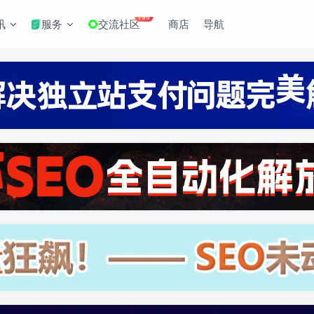
+99
讯
服务
交流社区
商店
导航