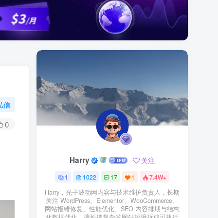
私信
0
Harry
关注
1
1022
17
1
7.4W+
Harry，光子波动网内容与技术维护负责人，长期
关注 WordPress、Elementor、WooCommerce、
网站报错修复、性能优化、SEO 内容排期与结构
化数据优化。擅长把复杂的网站故障拆成可执行