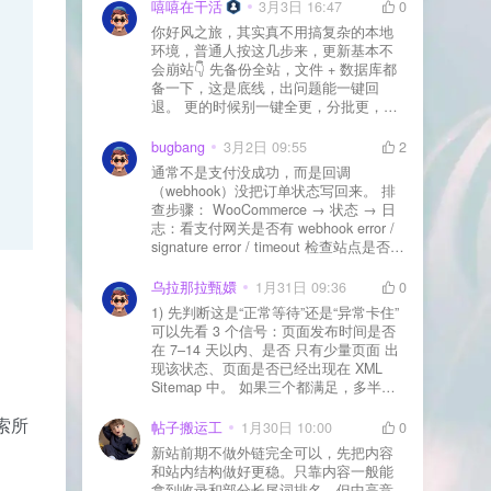
嘻嘻在干活
3月3日 16:47
0
你好风之旅，其实真不用搞复杂的本地
环境，普通人按这几步来，更新基本不
会崩站👇 先备份全站，文件 + 数据库都
备一下，这是底线，出问题能一键回
退。 更的时候别一键全更，分批更，先
更不重要的插件，再更核心的。 更新完
立刻清缓存，去前台检查首页、文章
bugbang
3月2日 09:55
2
页、按钮、表单这些关键位置。 最好再
通常不是支付没成功，而是回调
装个支持版本回滚的插件，万一崩了，
（webhook）没把订单状态写回来。 排
一秒切回旧版。 总结来说：先备份、分
查步骤： WooCommerce → 状态 → 日
批更、更完查、留退路，稳得很✅😎希望
志：看支付网关是否有 webhook error /
能帮到你
signature error / timeout 检查站点是否被
WAF 拦截（Cloudflare、宝塔防火墙、安
全插件） 检查是否启用了“缓存结账页/接
乌拉那拉甄嬛
1月31日 09:36
0
口路径”（结账页和回调接口不应缓存）
1) 先判断这是“正常等待”还是“异常卡住”
看服务器错误日志是否有 500/致命错误
可以先看 3 个信号：页面发布时间是否
导致回调执行中断 解决方案： 放行 wp-
在 7–14 天以内、是否 只有少量页面 出
json、wc-api、支付网关回调 URL（按网
现该状态、页面是否已经出现在 XML
关文档配置） 关闭结账页的缓存与 JS
Sitemap 中。 如果三个都满足，多半属
合并压缩测试一次 若使用 Cloudflare：
于正常爬取与评估阶段，不需要立刻动
为回调 URL 设置 不挑战、不拦截 的规
索所
手。 2) 什么情况下“等”是没用的？ 以下
帖子搬运工
1月30日 10:00
0
则
情况基本不会靠时间自动解决：页面几
新站前期不做外链完全可以，先把内容
乎没有内链（孤立页）、内容与站内已
和站内结构做好更稳。只靠内容一般能
有页面高度相似、canonical 指向了别的
拿到收录和部分长尾词排名，但中高竞