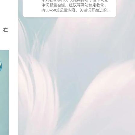
URL、同一主题短时间发布太多相似文
。
争词起量会慢。建议等网站稳定收录、
章。 这种情况下，Google 已经抓取，但
有30–50篇质量内容、关键词开始进前
判断“当前不值得进入索引”。 3) 最有效
20/30后，再少量做外链，优先品牌词/裸
的人工干预方式（不折腾） 优先做这 3
链/引用型，别一上来追数量。👍
件事：加内链、从相关旧文章或栏目页
链接到该页面、增强首屏信息密度 前 2–
。在
3 段直接回答用户问题，避免铺垫太多，
确认 canonical 为自指，避免被判定为重
复页，做完再去 GSC 请求重新编入索引
即可。 4) 什么“干预动作”反而容易适得
其反？ 不太推荐：频繁删除重发、连续
多次点“请求编入索引”、为了收录强行堆
关键词、随意改 URL 或标题 这些操作会
让 Google 重新评估页面稳定性，反而拖
慢收录。 5) 一个实用判断标准 如果一篇
文章：已被抓取、没有 noindex / robots
问题、有至少 1–2 条相关内链、内容明
显解决了一个独立问题，那它 是否被收
录，只是时间问题，不是插件问题。