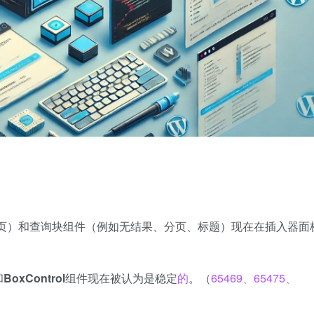
页）和查询块组件（例如无结果、分页、标题）现在在插入器面
和
BoxControl
组件现在被认为是稳定
的
。（
65469、65475、