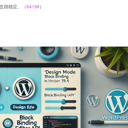
 现在也很稳定。（
64198
）