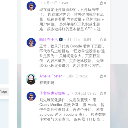
3月11日 13:49
0
现在肯定还是做SEO的，只是玩法变
了。 以前靠堆内容、堆关键词就能有流
量，现在更看重 内容质量 + 品牌信任 +
用户体验。 另外单靠SEO其实越来越
难，很多做得好的基本都是 SEO + 社媒
+ 内容营销 + 私域转化 一起做。 SEO本
质还是一个长期获客渠道，但不能再当
嘻嘻在干活
3月11日 10:54
0
成唯一渠道了。
正常，收录只代表 Google 看到了页面，
不代表马上给排名，“已收录但没排名”通
常是因为： 关键词竞争大、页面权重
低、内容不够强、页面还比较新。 先继
续优化长尾关键词、内容质量和内链，
通常需要一点时间，排名会慢慢出来
Amelia Foster
3月6日 16:20
0
有截图吗
子非鱼也安知鱼之乐
3月6日 09:23
0
别先堆优化插件，先定位瓶颈： 用
Query Monitor 看慢 SQL、慢 Hook。 暂
停全部插件做对比，再逐个开启。 检查
autoload 过大（options 表）。 检查数据
库索引与大表查询。 服务器 TTFB 高就
先处理主机/数据库性能。