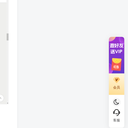
会员
客服
、