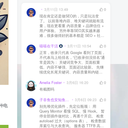
3月11日 13:49
0
现在肯定还是做SEO的，只是玩法变
了。 以前靠堆内容、堆关键词就能有流
量，现在更看重 内容质量 + 品牌信任 +
用户体验。 另外单靠SEO其实越来越
难，很多做得好的基本都是 SEO + 社媒
+ 内容营销 + 私域转化 一起做。 SEO本
质还是一个长期获客渠道，但不能再当
嘻嘻在干活
3月11日 10:54
0
成唯一渠道了。
正常，收录只代表 Google 看到了页面，
不代表马上给排名，“已收录但没排名”通
常是因为： 关键词竞争大、页面权重
低、内容不够强、页面还比较新。 先继
续优化长尾关键词、内容质量和内链，
通常需要一点时间，排名会慢慢出来
Amelia Foster
3月6日 16:20
0
有截图吗
子非鱼也安知鱼之乐
3月6日 09:23
0
种电
别先堆优化插件，先定位瓶颈： 用
Query Monitor 看慢 SQL、慢 Hook。 暂
停全部插件做对比，再逐个开启。 检查
autoload 过大（options 表）。 检查数据
库索引与大表查询。 服务器 TTFB 高就