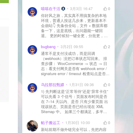
先处理主机/数据库性能。
嘻嘻在干活
3月3日 16:47
0
你好风之旅，其实真不用搞复杂的本地
环境，普通人按这几步来，更新基本不
会崩站👇 先备份全站，文件 + 数据库都
备一下，这是底线，出问题能一键回
退。 更的时候别一键全更，分批更，先
更不重要的插件，再更核心的。 更新完
立刻清缓存，去前台检查首页、文章
bugbang
3月2日 09:55
2
页、按钮、表单这些关键位置。 最好再
通常不是支付没成功，而是回调
装个支持版本回滚的插件，万一崩了，
（webhook）没把订单状态写回来。 排
一秒切回旧版。 总结来说：先备份、分
查步骤： WooCommerce → 状态 → 日
批更、更完查、留退路，稳得很✅😎希望
志：看支付网关是否有 webhook error /
能帮到你
signature error / timeout 检查站点是否被
WAF 拦截（Cloudflare、宝塔防火墙、安
全插件） 检查是否启用了“缓存结账页/接
乌拉那拉甄嬛
1月31日 09:36
0
口路径”（结账页和回调接口不应缓存）
1) 先判断这是“正常等待”还是“异常卡住”
看服务器错误日志是否有 500/致命错误
可以先看 3 个信号：页面发布时间是否
导致回调执行中断 解决方案： 放行 wp-
在 7–14 天以内、是否 只有少量页面 出
json、wc-api、支付网关回调 URL（按网
现该状态、页面是否已经出现在 XML
关文档配置） 关闭结账页的缓存与 JS
Sitemap 中。 如果三个都满足，多半属
合并压缩测试一次 若使用 Cloudflare：
于正常爬取与评估阶段，不需要立刻动
为回调 URL 设置 不挑战、不拦截 的规
手。 2) 什么情况下“等”是没用的？ 以下
帖子搬运工
1月30日 10:00
0
则
情况基本不会靠时间自动解决：页面几
新站前期不做外链完全可以，先把内容
乎没有内链（孤立页）、内容与站内已