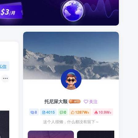
私信
托尼屎大颗
关注
8
4015
0
1287W+
10.9W+
这个人很懒，什么都没有留下～