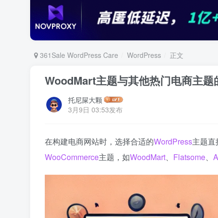
361Sale WordPress Care
WordPress
正文
WoodMart主题与其他热门电商主
托尼屎大颗
3月9日 03:53发布
在构建电商网站时，选择合适的
WordPress
主题直
WooCommerce
主题，如
WoodMart
、
Flatsome
、
A