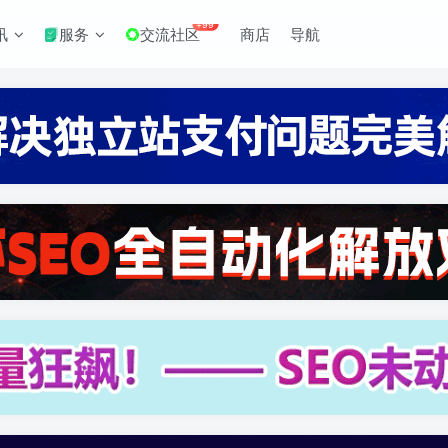
+99
讯
服务
交流社区
商店
导航