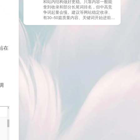
和站内结构做好更稳。只靠内容一般能
有页面高度相似、canonical 指向了别的
拿到收录和部分长尾词排名，但中高竞
URL、同一主题短时间发布太多相似文
争词起量会慢。建议等网站稳定收录、
章。 这种情况下，Google 已经抓取，但
有30–50篇质量内容、关键词开始进前
判断“当前不值得进入索引”。 3) 最有效
20/30后，再少量做外链，优先品牌词/裸
的人工干预方式（不折腾） 优先做这 3
链/引用型，别一上来追数量。👍
件事：加内链、从相关旧文章或栏目页
链接到该页面、增强首屏信息密度 前 2–
3 段直接回答用户问题，避免铺垫太多，
确认 canonical 为自指，避免被判定为重
站在
复页，做完再去 GSC 请求重新编入索引
即可。 4) 什么“干预动作”反而容易适得
其反？ 不太推荐：频繁删除重发、连续
多次点“请求编入索引”、为了收录强行堆
关键词、随意改 URL 或标题 这些操作会
让 Google 重新评估页面稳定性，反而拖
慢收录。 5) 一个实用判断标准 如果一篇
调
文章：已被抓取、没有 noindex / robots
问题、有至少 1–2 条相关内链、内容明
显解决了一个独立问题，那它 是否被收
录，只是时间问题，不是插件问题。