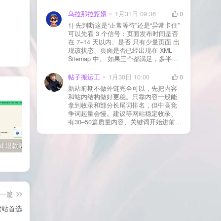
WAF 拦截（Cloudflare、宝塔防火墙、安
全插件） 检查是否启用了“缓存结账页/接
乌拉那拉甄嬛
1月31日 09:36
0
口路径”（结账页和回调接口不应缓存）
1) 先判断这是“正常等待”还是“异常卡住”
看服务器错误日志是否有 500/致命错误
可以先看 3 个信号：页面发布时间是否
导致回调执行中断 解决方案： 放行 wp-
在 7–14 天以内、是否 只有少量页面 出
json、wc-api、支付网关回调 URL（按网
现该状态、页面是否已经出现在 XML
关文档配置） 关闭结账页的缓存与 JS
Sitemap 中。 如果三个都满足，多半属
合并压缩测试一次 若使用 Cloudflare：
于正常爬取与评估阶段，不需要立刻动
为回调 URL 设置 不挑战、不拦截 的规
手。 2) 什么情况下“等”是没用的？ 以下
帖子搬运工
1月30日 10:00
0
则
情况基本不会靠时间自动解决：页面几
新站前期不做外链完全可以，先把内容
乎没有内链（孤立页）、内容与站内已
和站内结构做好更稳。只靠内容一般能
有页面高度相似、canonical 指向了别的
拿到收录和部分长尾词排名，但中高竞
URL、同一主题短时间发布太多相似文
争词起量会慢。建议等网站稳定收录、
章。 这种情况下，Google 已经抓取，但
有30–50篇质量内容、关键词开始进前
判断“当前不值得进入索引”。 3) 最有效
20/30后，再少量做外链，优先品牌词/裸
的人工干预方式（不折腾） 优先做这 3
链/引用型，别一上来追数量。👍
件事：加内链、从相关旧文章或栏目页
SiteGround 退款教程：如何获取30天无理由退款服务
WordPress 登录后一直跳回登录页？先别急着重装，按这个顺序排查更快
YouTube 广告分成机制详解：播放量如何影响收入？
链接到该页面、增强首屏信息密度 前 2–
3 段直接回答用户问题，避免铺垫太多，
确认 canonical 为自指，避免被判定为重
复页，做完再去 GSC 请求重新编入索引
即可。 4) 什么“干预动作”反而容易适得
其反？ 不太推荐：频繁删除重发、连续
一篇
多次点“请求编入索引”、为了收录强行堆
建站首选​
关键词、随意改 URL 或标题 这些操作会
让 Google 重新评估页面稳定性，反而拖