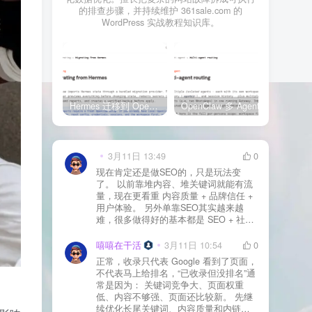
的排查步骤，并持续维护 361sale.com 的
WordPress 实战教程知识库。
Hermes 迁移到 OpenClaw 上线清单：频道、定时任务、权限和回滚一次检查
OpenClaw 多 Agent 内容排期实战：WordPress 每日 7 篇如何查缺口、补空位和防漏发
3月11日 13:49
0
现在肯定还是做SEO的，只是玩法变
了。 以前靠堆内容、堆关键词就能有流
量，现在更看重 内容质量 + 品牌信任 +
用户体验。 另外单靠SEO其实越来越
难，很多做得好的基本都是 SEO + 社媒
+ 内容营销 + 私域转化 一起做。 SEO本
质还是一个长期获客渠道，但不能再当
嘻嘻在干活
3月11日 10:54
0
成唯一渠道了。
正常，收录只代表 Google 看到了页面，
不代表马上给排名，“已收录但没排名”通
常是因为： 关键词竞争大、页面权重
低、内容不够强、页面还比较新。 先继
续优化长尾关键词、内容质量和内链，