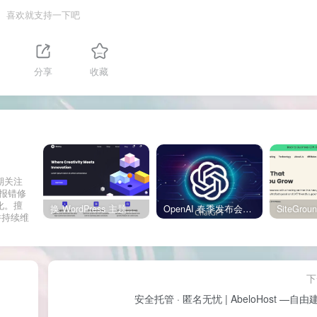
喜欢就支持一下吧
分享
收藏
期关注
网站报错修
化。擅
换 WordPress 主题前先看这份清单：Kadence、Blocksy Pro 与 WoodMart 的实操配置教程
OpenAI 春季发布会：全新 GPT-4o 多模态模型发布，实时互动及免费用户升级全面开启
并持续维
。
下
安全托管 · 匿名无忧 | AbeloHost —自由