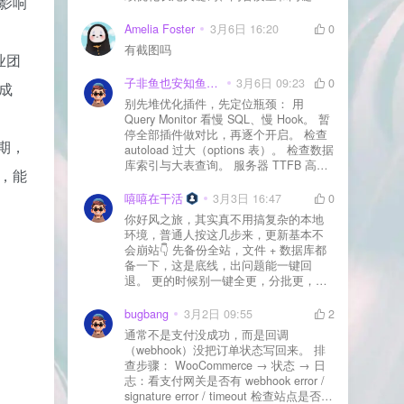
影响
通常需要一点时间，排名会慢慢出来
Amelia Foster
3月6日 16:20
0
有截图吗
业团
子非鱼也安知鱼之乐
3月6日 09:23
0
成
别先堆优化插件，先定位瓶颈： 用
Query Monitor 看慢 SQL、慢 Hook。 暂
停全部插件做对比，再逐个开启。 检查
期，
autoload 过大（options 表）。 检查数据
库索引与大表查询。 服务器 TTFB 高就
，能
先处理主机/数据库性能。
嘻嘻在干活
3月3日 16:47
0
你好风之旅，其实真不用搞复杂的本地
环境，普通人按这几步来，更新基本不
会崩站👇 先备份全站，文件 + 数据库都
备一下，这是底线，出问题能一键回
退。 更的时候别一键全更，分批更，先
更不重要的插件，再更核心的。 更新完
立刻清缓存，去前台检查首页、文章
bugbang
3月2日 09:55
2
页、按钮、表单这些关键位置。 最好再
通常不是支付没成功，而是回调
装个支持版本回滚的插件，万一崩了，
（webhook）没把订单状态写回来。 排
一秒切回旧版。 总结来说：先备份、分
查步骤： WooCommerce → 状态 → 日
批更、更完查、留退路，稳得很✅😎希望
志：看支付网关是否有 webhook error /
能帮到你
signature error / timeout 检查站点是否被