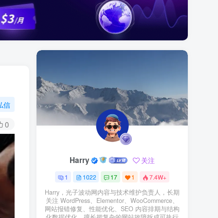
私信
0
Harry
关注
1
1022
17
1
7.4W+
Harry，光子波动网内容与技术维护负责人，长期
关注 WordPress、Elementor、WooCommerce、
网站报错修复、性能优化、SEO 内容排期与结构
化数据优化。擅长把复杂的网站故障拆成可执行