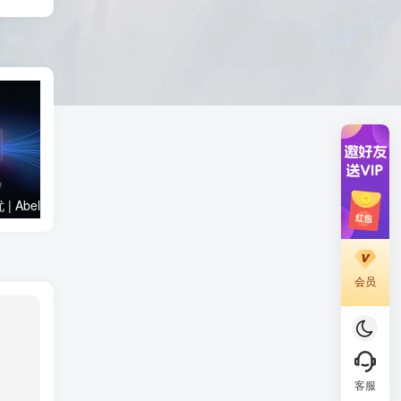
慢收录。 5) 一个实用判断标准 如果一篇
文章：已被抓取、没有 noindex / robots
问题、有至少 1–2 条相关内链、内容明
显解决了一个独立问题，那它 是否被收
录，只是时间问题，不是插件问题。
安全托管 · 匿名无忧 | AbeloHost —自由建站首选​
产品数据采集
SEO服务
会员
客服