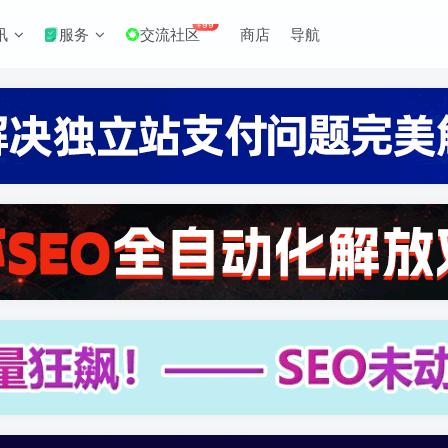
+99
讯
服务
交流社区
商店
导航