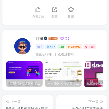
点赞
739
分享
收藏
吐司
关注
0
197
0
419W+
3560
这家伙很懒，什么都没有写...
彻底解决视觉灾难！Astra 主题隐藏页面标题的终极神技大公开！
一次修改挽救销量！Woodmart 结账页面优化全攻略曝光！
上一篇
下一篇
WPML 常见问题解析：语言
为什么SEO高手都选