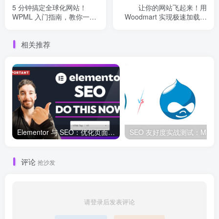
5 分钟搞定全球化网站！
让你的网站飞起来！用
WPML 入门指南，教你一键
Woodmart 实现极速加载、
开启多语言魔法
WebP 支持和完美 SEO 优
化！
相关推荐
Elementor 与 SEO：优化页面结构和加载速度的最佳实践
SEO 友好度
评论
抢沙发
请登录后发表评论