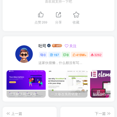
喜欢就支持一下吧
点赞
269
分享
收藏
吐司
关注
0
197
0
419W+
3262
这家伙很懒，什么都没有写...
彻底解决视觉灾难！Astra 主题隐藏页面标题的终极神技大公开！
一次修改挽救销量！Woodmart 结账页面优化全攻略曝光！
上一篇
下一篇