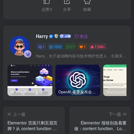
点赞
0
分享
收藏
Harry
关注
1
1022
17
1
7.5W+
Harry，光子波动网内容与技术维护负责人，长期关注 WordPress、Elementor、WooCommerce、网站报错修复、性能优化、SEO 内容排期与结构化数据优化。擅长把复杂的网站故障拆成可执行的排查步骤，并持续维护 361sale.com 的 WordPress 实战教程知识库。
换 WordPress 主题前先看这份清单：Kadence、Blocksy Pro 与 WoodMart 的实操配置教程
OpenAI 春季发布会：全新 GPT-4o 多模态模型发布，实时互动及免费用户升级全面开启
上一篇
下一篇
Elementor 页面只剩页眉页
Elementor 报错别急着重
脚？从 content function 到
做：content function、Loop
Loop Grid 的完整排查顺序
Grid、短代码和背景叠加层