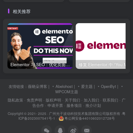
一次排查
相关推荐
Elementor 与 SEO：优化页面结构和加载速度的最佳实践
友情链接：
薇晓朵博客
|
Abelohost
|
爱主题
|
OpenByt
|
WPCOM主题
隐私政策
· 免责声明
· 版权声明
· 关于我们
· 加入我们
· 联系我们
· 广
告合作
· 申请开票
· 服务项目
· 推介计划
Copyright © 2021- 2025 ·
广州光子波动科技技术集团有限公司版权所有
·
粤
ICP备2023007541号-1
·
粤公网安备44010602012728号