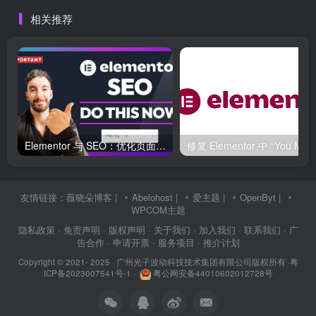
件别再这样选错
WordPress
相关推荐
Elementor 与 SEO：优化页面结构和加载速度的最佳实践
友情链接：
薇晓朵博客
|
Abelohost
|
爱主题
|
OpenByt
|
WPCOM主题
隐私政策
· 免责声明
· 版权声明
· 关于我们
· 加入我们
· 联系我们
· 广
告合作
· 申请开票
· 服务项目
· 推介计划
Copyright © 2021- 2025 ·
广州光子波动科技技术集团有限公司版权所有
·
粤
ICP备2023007541号-1
·
粤公网安备44010602012728号