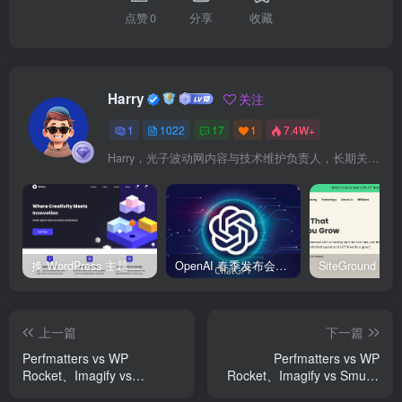
点赞
0
分享
收藏
Harry
关注
1
1022
17
1
7.4W+
Harry，光子波动网内容与技术维护负责人，长期关注 WordPress、Elementor、WooCommerce、网站报错修复、性能优化、SEO 内容排期与结构化数据优化。擅长把复杂的网站故障拆成可执行的排查步骤，并持续维护 361sale.com 的 WordPress 实战教程知识库。
换 WordPress 主题前先看这份清单：Kadence、Blocksy Pro 与 WoodMart 的实操配置教程
OpenAI 春季发布会：全新 GPT-4o 多模态模型发布，实时互动及免费用户升级全面开启
上一篇
下一篇
Perfmatters vs WP
Perfmatters vs WP
Rocket、Imagify vs
Rocket、Imagify vs Smush
Smush：WordPress 优化插
怎么配？别让优化插件拖慢