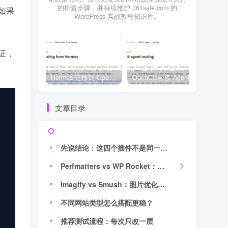
的排查步骤，并持续维护 361sale.com 的
如果
WordPress 实战教程知识库。
证，
Hermes 迁移到 OpenClaw 上线清单：频道、定时任务、权限和回滚一次检查
OpenClaw 多 Agent 内容排期实战：WordPress 每日 7 篇如何查缺口、补空位和防漏发
文章目录
先说结论：这四个插件不是同一个赛道
Perfmatters vs WP Rocket：一个偏“缓存主线”，一个偏“做减法”
Imagify vs Smush：图片优化不能只看“压缩率”
不同网站类型怎么搭配更稳？
推荐测试流程：每次只改一层