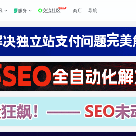
+99
讯
服务
交流社区
商店
导航