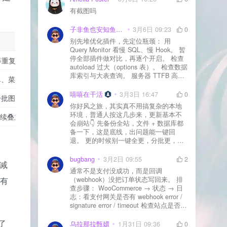
有截图吗
子非鱼也安知鱼之乐
3月6日 09:23
0
别先堆优化插件，先定位瓶颈： 用
Query Monitor 看慢 SQL、慢 Hook。 暂
停全部插件做对比，再逐个开启。 检查
e 等重复做页面缓存
autoload 过大（options 表）。 检查数据
库索引与大表查询。 服务器 TTFB 高就
单、菜单、支付出错
先处理主机/数据库性能。
嘻嘻在干活
3月3日 16:47
0
一批图片
你好风之旅，其实真不用搞复杂的本地
环境，普通人按这几步来，更新基本不
时继续叠加压缩
会崩站👇 先备份全站，文件 + 数据库都
备一下，这是底线，出问题能一键回
退。 更的时候别一键全更，分批更，先
更不重要的插件，再更核心的。 更新完
立刻清缓存，去前台检查首页、文章
bugbang
3月2日 09:55
2
减
页、按钮、表单这些关键位置。 最好再
通常不是支付没成功，而是回调
装个支持版本回滚的插件，万一崩了，
（webhook）没把订单状态写回来。 排
没有
一秒切回旧版。 总结来说：先备份、分
查步骤： WooCommerce → 状态 → 日
批更、更完查、留退路，稳得很✅😎希望
志：看支付网关是否有 webhook error /
能帮到你
signature error / timeout 检查站点是否被
WAF 拦截（Cloudflare、宝塔防火墙、安
了
全插件） 检查是否启用了“缓存结账页/接
乌拉那拉甄嬛
1月31日 09:36
0