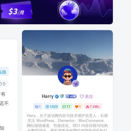
私信
0
时有
Harry
关注
迟不
1
1022
17
1
7.4W+
Harry，光子波动网内容与技术维护负责人，长期
关注 WordPress、Elementor、WooCommerce、
网站报错修复、性能优化、SEO 内容排期与结构
知
化数据优化。擅长把复杂的网站故障拆成可执行