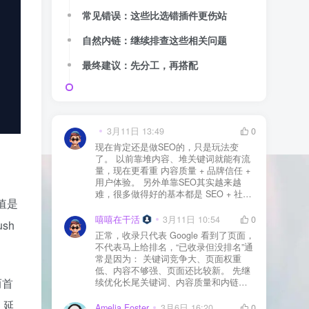
常见错误：这些比选错插件更伤站
自然内链：继续排查这些相关问题
最终建议：先分工，再搭配
3月11日 13:49
0
现在肯定还是做SEO的，只是玩法变
了。 以前靠堆内容、堆关键词就能有流
量，现在更看重 内容质量 + 品牌信任 +
用户体验。 另外单靠SEO其实越来越
难，很多做得好的基本都是 SEO + 社媒
价值是
+ 内容营销 + 私域转化 一起做。 SEO本
质还是一个长期获客渠道，但不能再当
嘻嘻在干活
3月11日 10:54
0
sh
成唯一渠道了。
正常，收录只代表 Google 看到了页面，
不代表马上给排名，“已收录但没排名”通
常是因为： 关键词竞争大、页面权重
低、内容不够强、页面还比较新。 先继
而首
续优化长尾关键词、内容质量和内链，
通常需要一点时间，排名会慢慢出来
、延
Amelia Foster
3月6日 16:20
0