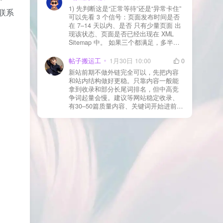
口路径”（结账页和回调接口不应缓存）
1) 先判断这是“正常等待”还是“异常卡住”
在联系
看服务器错误日志是否有 500/致命错误
可以先看 3 个信号：页面发布时间是否
导致回调执行中断 解决方案： 放行 wp-
在 7–14 天以内、是否 只有少量页面 出
json、wc-api、支付网关回调 URL（按网
现该状态、页面是否已经出现在 XML
关文档配置） 关闭结账页的缓存与 JS
Sitemap 中。 如果三个都满足，多半属
合并压缩测试一次 若使用 Cloudflare：
于正常爬取与评估阶段，不需要立刻动
为回调 URL 设置 不挑战、不拦截 的规
手。 2) 什么情况下“等”是没用的？ 以下
帖子搬运工
1月30日 10:00
0
则
情况基本不会靠时间自动解决：页面几
新站前期不做外链完全可以，先把内容
乎没有内链（孤立页）、内容与站内已
和站内结构做好更稳。只靠内容一般能
有页面高度相似、canonical 指向了别的
拿到收录和部分长尾词排名，但中高竞
URL、同一主题短时间发布太多相似文
争词起量会慢。建议等网站稳定收录、
章。 这种情况下，Google 已经抓取，但
有30–50篇质量内容、关键词开始进前
判断“当前不值得进入索引”。 3) 最有效
20/30后，再少量做外链，优先品牌词/裸
的人工干预方式（不折腾） 优先做这 3
链/引用型，别一上来追数量。👍
件事：加内链、从相关旧文章或栏目页
链接到该页面、增强首屏信息密度 前 2–
3 段直接回答用户问题，避免铺垫太多，
确认 canonical 为自指，避免被判定为重
复页，做完再去 GSC 请求重新编入索引
即可。 4) 什么“干预动作”反而容易适得
其反？ 不太推荐：频繁删除重发、连续
多次点“请求编入索引”、为了收录强行堆
关键词、随意改 URL 或标题 这些操作会
让 Google 重新评估页面稳定性，反而拖
慢收录。 5) 一个实用判断标准 如果一篇
文章：已被抓取、没有 noindex / robots