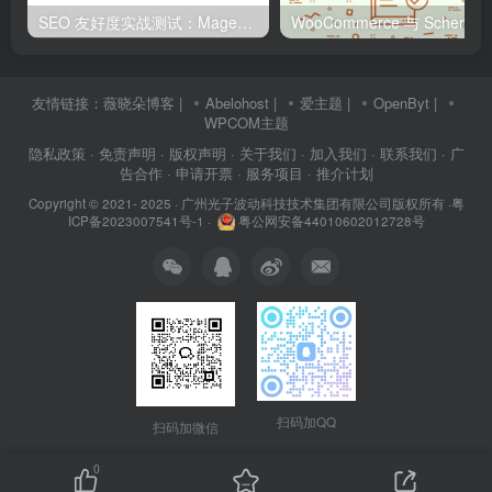
SEO 友好度实战测试：Magento、WordPress、Drupal 在核心 SEO 要素上的表现对比
WooCommerce 与 S
友情链接：
薇晓朵博客
|
Abelohost
|
爱主题
|
OpenByt
|
WPCOM主题
隐私政策
· 免责声明
· 版权声明
· 关于我们
· 加入我们
· 联系我们
· 广
告合作
· 申请开票
· 服务项目
· 推介计划
Copyright © 2021- 2025 ·
广州光子波动科技技术集团有限公司版权所有
·
粤
ICP备2023007541号-1
·
粤公网安备44010602012728号
扫码加QQ
扫码加微信
0