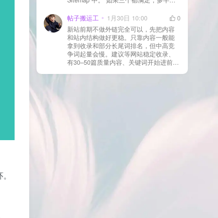
合并压缩测试一次 若使用 Cloudflare：
于正常爬取与评估阶段，不需要立刻动
为回调 URL 设置 不挑战、不拦截 的规
手。 2) 什么情况下“等”是没用的？ 以下
帖子搬运工
1月30日 10:00
0
则
情况基本不会靠时间自动解决：页面几
新站前期不做外链完全可以，先把内容
乎没有内链（孤立页）、内容与站内已
和站内结构做好更稳。只靠内容一般能
有页面高度相似、canonical 指向了别的
拿到收录和部分长尾词排名，但中高竞
URL、同一主题短时间发布太多相似文
争词起量会慢。建议等网站稳定收录、
章。 这种情况下，Google 已经抓取，但
有30–50篇质量内容、关键词开始进前
判断“当前不值得进入索引”。 3) 最有效
20/30后，再少量做外链，优先品牌词/裸
的人工干预方式（不折腾） 优先做这 3
链/引用型，别一上来追数量。👍
件事：加内链、从相关旧文章或栏目页
链接到该页面、增强首屏信息密度 前 2–
3 段直接回答用户问题，避免铺垫太多，
确认 canonical 为自指，避免被判定为重
复页，做完再去 GSC 请求重新编入索引
即可。 4) 什么“干预动作”反而容易适得
其反？ 不太推荐：频繁删除重发、连续
多次点“请求编入索引”、为了收录强行堆
关键词、随意改 URL 或标题 这些操作会
让 Google 重新评估页面稳定性，反而拖
慢收录。 5) 一个实用判断标准 如果一篇
文章：已被抓取、没有 noindex / robots
环。
问题、有至少 1–2 条相关内链、内容明
显解决了一个独立问题，那它 是否被收
录，只是时间问题，不是插件问题。