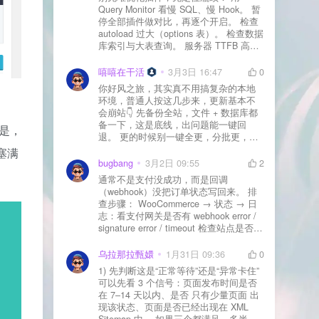
Query Monitor 看慢 SQL、慢 Hook。 暂
停全部插件做对比，再逐个开启。 检查
autoload 过大（options 表）。 检查数据
库索引与大表查询。 服务器 TTFB 高就
先处理主机/数据库性能。
嘻嘻在干活
3月3日 16:47
0
你好风之旅，其实真不用搞复杂的本地
环境，普通人按这几步来，更新基本不
会崩站👇 先备份全站，文件 + 数据库都
备一下，这是底线，出问题能一键回
的是，
退。 更的时候别一键全更，分批更，先
更不重要的插件，再更核心的。 更新完
塞满
立刻清缓存，去前台检查首页、文章
bugbang
3月2日 09:55
2
页、按钮、表单这些关键位置。 最好再
通常不是支付没成功，而是回调
装个支持版本回滚的插件，万一崩了，
（webhook）没把订单状态写回来。 排
一秒切回旧版。 总结来说：先备份、分
查步骤： WooCommerce → 状态 → 日
批更、更完查、留退路，稳得很✅😎希望
志：看支付网关是否有 webhook error /
能帮到你
signature error / timeout 检查站点是否被
WAF 拦截（Cloudflare、宝塔防火墙、安
全插件） 检查是否启用了“缓存结账页/接
乌拉那拉甄嬛
1月31日 09:36
0
口路径”（结账页和回调接口不应缓存）
1) 先判断这是“正常等待”还是“异常卡住”
看服务器错误日志是否有 500/致命错误
可以先看 3 个信号：页面发布时间是否
导致回调执行中断 解决方案： 放行 wp-
在 7–14 天以内、是否 只有少量页面 出
json、wc-api、支付网关回调 URL（按网
现该状态、页面是否已经出现在 XML
关文档配置） 关闭结账页的缓存与 JS
Sitemap 中。 如果三个都满足，多半属