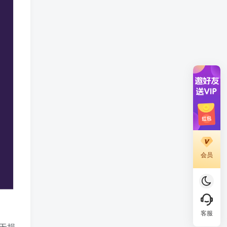
会员
客服
“无损