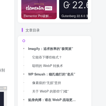
Elementor Pro破解版还能用吗？2026年常见风险与后果盘点
Gutenberg 22.6.0 更新解读：图标块转正、媒体处理增强，编辑器继续走向成熟
文章目录
Imagify：追求效率的“极简派”
它能吞下哪些格式？
聪明的 WebP 转换术
特别
WP Smush：稳扎稳打的“老兵”
像素级的“无损”坚持
关于 WebP 的那些“门槛”
贴身肉搏：谁在 WebP 战场更胜一筹？