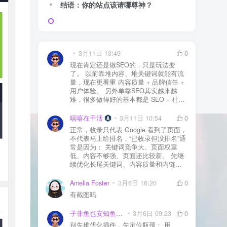
结语：你的站点该请哪尊神？
3月11日 13:49
0
现在肯定还是做SEO的，只是玩法变
了。 以前靠堆内容、堆关键词就能有流
量，现在更看重 内容质量 + 品牌信任 +
用户体验。 另外单靠SEO其实越来越
难，很多做得好的基本都是 SEO + 社媒
+ 内容营销 + 私域转化 一起做。 SEO本
质还是一个长期获客渠道，但不能再当
嘻嘻在干活
3月11日 10:54
0
成唯一渠道了。
正常，收录只代表 Google 看到了页面，
不代表马上给排名，“已收录但没排名”通
常是因为： 关键词竞争大、页面权重
低、内容不够强、页面还比较新。 先继
续优化长尾关键词、内容质量和内链，
通常需要一点时间，排名会慢慢出来
Amelia Foster
3月6日 16:20
0
有截图吗
子非鱼也安知鱼之乐
3月6日 09:23
0
别先堆优化插件，先定位瓶颈： 用