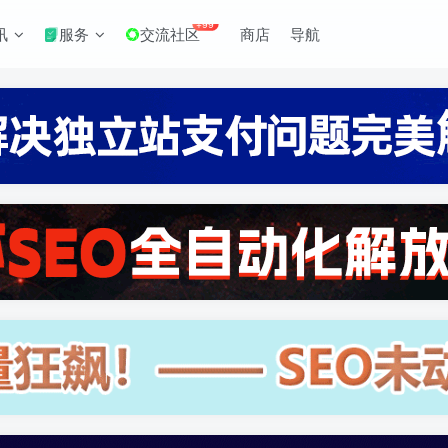
+99
讯
服务
交流社区
商店
导航