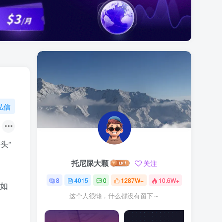
私信
头”
托尼屎大颗
关注
8
4015
0
1287W+
10.6W+
，如
这个人很懒，什么都没有留下～