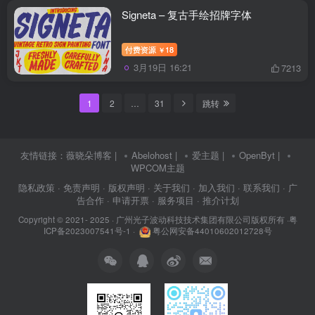
Signeta – 复古手绘招牌字体
付费资源
18
￥
3月19日 16:21
7213
1
2
…
31
跳转
友情链接：
薇晓朵博客
|
Abelohost
|
爱主题
|
OpenByt
|
WPCOM主题
隐私政策
· 免责声明
· 版权声明
· 关于我们
· 加入我们
· 联系我们
· 广
告合作
· 申请开票
· 服务项目
· 推介计划
Copyright © 2021- 2025 ·
广州光子波动科技技术集团有限公司版权所有
·
粤
ICP备2023007541号-1
·
粤公网安备44010602012728号