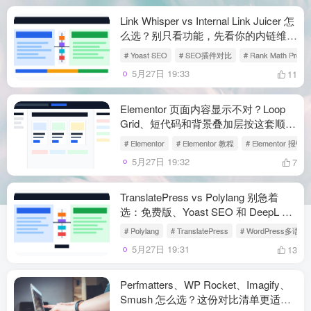
Link Whisper vs Internal Link Juicer 怎
么选？别只看功能，先看你的内链维护
方式
# Yoast SEO
# SEO插件对比
# Rank Math Pro
5月27日 19:33
11
Elementor 页面内容显示不对？Loop
Grid、短代码和背景叠加层按这套顺序
查
# Elementor
# Elementor 教程
# Elementor 报错
5月27日 19:32
7
TranslatePress vs Polylang 别急着
选：免费版、Yoast SEO 和 DeepL 要
这样对比
# Polylang
# TranslatePress
# WordPress多语
5月27日 19:31
13
Perfmatters、WP Rocket、Imagify、
Smush 怎么选？这份对比清单更适合