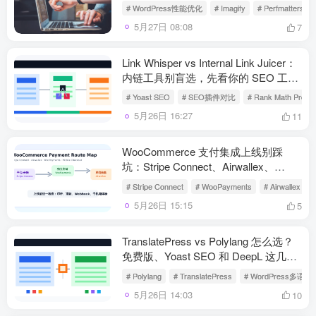
新手站长
# WordPress性能优化
# Imagify
# Perfmatters
5月27日 08:08
7
Link Whisper vs Internal Link Juicer：
内链工具别盲选，先看你的 SEO 工作
流
# Yoast SEO
# SEO插件对比
# Rank Math Pro
5月26日 16:27
11
WooCommerce 支付集成上线别踩
坑：Stripe Connect、Airwallex、
WooPayments 配置路线图
# Stripe Connect
# WooPayments
# Airwallex
5月26日 15:15
5
TranslatePress vs Polylang 怎么选？
免费版、Yoast SEO 和 DeepL 这几点
最容易踩坑
# Polylang
# TranslatePress
# WordPress多语
5月26日 14:03
10