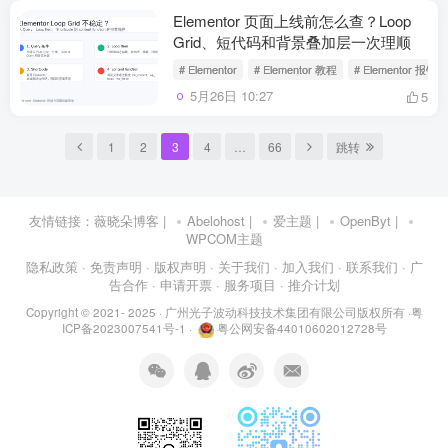
Elementor 页面上线前怎么查？Loop
Grid、短代码和背景叠加层一次理顺
# Elementor
# Elementor 教程
# Elementor 报错
5月26日 10:27
5
1
2
3
4
…
66
跳转
友情链接：
薇晓朵博客
|
Abelohost
|
爱主题
|
OpenByt
|
WPCOM主题
隐私政策
· 免责声明
· 版权声明
· 关于我们
· 加入我们
· 联系我们
· 广
告合作
· 申请开票
· 服务项目
· 推介计划
Copyright © 2021- 2025 ·
广州光子波动科技技术集团有限公司版权所有
·
粤
ICP备2023007541号-1
·
粤公网安备44010602012728号